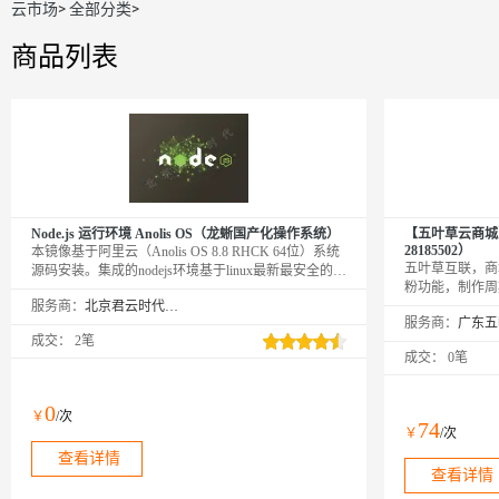
云市场
>
全部分类
>
商品列表
Node.js 运行环境 Anolis OS（龙蜥国产化操作系统）
【五叶草云商城】
28185502）
本镜像基于阿里云（Anolis OS 8.8 RHCK 64位）系统
五叶草互联，商
源码安装。集成的nodejs环境基于linux最新最安全的
粉功能，制作周
yum仓库进行安装，包含nvm，npm，pm2等Node.js管
服务商：
北京君云时代科技有限公司
10-20个工
理工具。
服务商：
城，手机商城。
成交：
2笔
成交：
0笔
0
￥
/次
74
￥
/次
查看详情
查看详情