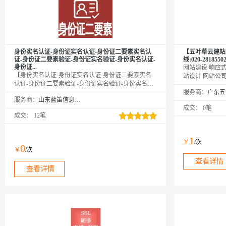
身份实名认证-身份证实名认证-身份证二要素实名认
【五叶草云建站
证-身份证二要素验证-身份证实名验证-身份实名认证-
线:020-281855
身份证...
网站建设 响应式
【身份实名认证-身份证实名认证-身份证二要素实名
站设计 网站公
认证-身份证二要素验证-身份证实名验证-身份实名认
温馨提示：如您
证-身份证实名认证】验证身份证号和姓名二要素是否
服务商：
【https://ww
服务商：
山东蓝笛信息科技有限公司
一致，并且返回身份证基本信息，比如：生日、性
网→【点击右上
成交：
0笔
别，籍贯、出生地区等信息，身份证实名认证接口实
品（如遇问题，
成交：
12笔
时联网公安核查，全部纯实时交易，更准确，银行级
业，多行业网站
别等保安全、更稳定，目前已有多家独角兽企业、保
险公司、银行使用该产品。
1
￥
/次
0
￥
/次
查看详情
查看详情