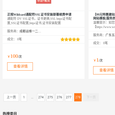
正规Wildcard通配符SSL证书安装部署续费申请
【99元特惠建站
网站模板|服务热线：
通配符 DV SSL证书，证书更换,SSL https证书配
温馨提示：如您
置,SSL证书配置,https证书,证书安装配置
【https://ww
服务商：
成都运维一二三科技有限公司
网→【点击右上
服务商：
品（如遇问题，
成交：
0笔
业，多行业网站
成交：
0笔
服务每一位用户
http://aliyun.
100
￥
/次
1
￥
/次
查看详情
查看详情
上一页
1
...
274
275
276
277
278
下一页
热搜类目