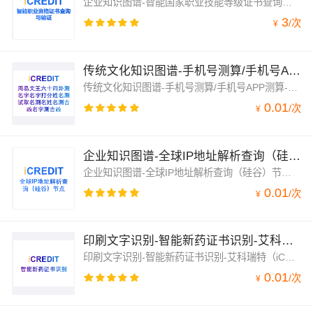
企业知识图谱-智能国家职业技能等级证书查询与验证-艾科瑞特科技（iCREDIT），凭借先进的人工智能与知识图谱技术，帮助企业获得敏锐的洞察力及卓越的运营能力，企业知识图谱-智能国家职业技能等级证书查询与验证-艾科瑞特科技（iCREDIT），赋能智慧数据领域应用场景，让企业实现数字化升级；支持对国家职业技能等级证书查询与验证，实现快速国家职业技能等级证书查询与验证
3
/
次
¥
传统文化知识图谱-手机号测算/手机号APP测算-艾科瑞特（iCREDIT）
传统文化知识图谱-手机号测算/手机号APP测算-艾科瑞特（iCREDIT）-艾科瑞特（iCREDIT），凭借领先的人工智能与知识图谱技术，让企业实现数字化升级；手机号测算/手机号APP测算，支持对近百种平台帐号体系周易文王六十四卦/81数理/五行阴阳/三才测名字名字打分姓名测试取名测名姓名名字
0.01
/
次
¥
企业知识图谱-全球IP地址解析查询（硅谷）节点-艾科瑞特科技（iCREDIT）
企业知识图谱-全球IP地址解析查询（硅谷）节点-艾科瑞特（iCREDIT），凭借领先的人工智能与知识图谱技术，通过客观、真实的数据，创新、完善的技术解决方案，帮助企业获得敏锐的洞察力及卓越的运营能力，企业知识图谱-全球IP地址解析查询（硅谷）节点，赋能智慧数据领域应用场景，让企业实现数字化升级；企业知识图谱-全球IP地址解析查询，支持对全球IP地址全球节点解析，帮助您实现业务全球化
0.01
/
次
¥
印刷文字识别-智能新药证书识别-艾科瑞特（iCREDIT）
印刷文字识别-智能新药证书识别-艾科瑞特（iCREDIT），凭借领先的人工智能与知识图谱技术，通过客观、真实的数据，创新、完善的技术解决方案，帮助企业获得敏锐的洞察力及卓越的运营能力，印刷文字识别-智能新药证书识别，赋能智慧数据领域应用场景，让企业实现数字化升级；印刷文字识别-智能新药证书识别，支持新药证书，辨析图像中新药证书文字信息
0.01
/
次
¥