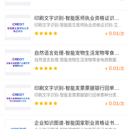
印刷文字识别-智能医师执业资格证识别-艾科瑞特（iCREDIT）
印刷文字识别-智能医生医师执业资格证识别-艾科瑞特（iCREDIT），凭借领先的人工智能与知识图谱技术，通过客观、真实的数据，创新、完善的技术解决方案，帮助企业获得敏锐的洞察力及卓越的运营能力，印刷文字识别-智能医生医师执业资格证识别，赋能智慧数据领域应用场景，让企业实现数字化升级；印刷文字识别-智能医生医师执业资格证识别，支持医生医师执业资格证识别，辨析图像中医生医师执业资格证文字信息
0.01
/
次
¥
自然语言处理-智能宠物生活宠物零食电商数据产品属性要素提取抽取识别-艾科瑞特（iCREDIT）
自然语言处理-智能宠物生活宠物零食电商数据产品属性要素提取抽取识别-艾科瑞特（iCREDIT），凭借领先的人工智能与知识图谱技术，赋能智慧数据领域应用场景，让企业实现数字化升级；自然语言处理-智能宠物生活宠物零食电商数据产品属性要素提取抽取识别，支持宠物生活宠物零食电商数据产品属性要素提取抽取，辨析文本中宠物生活宠物零食电商数据产品属性要素提取抽取文字信息
0.01
/
次
¥
印刷文字识别-智能发票票据银行回单票种分类检测与识别-艾科瑞特（iCREDIT）
印刷文字识别-智能发票票据银行回单票种分类检测与识别-艾科瑞特（iCREDIT）,凭借领先的人工智能与知识图谱技术，帮助企业获得敏锐的洞察力及卓越的运营能力，印刷文字识别-智能发票票据银行回单票种分类检测与识别，赋能智慧数据领域应用场景，让企业实现数字化升级；印刷文字识别-智能发票票据银行回单票种分类检测与识别，支持发票票据银行回单票种分类检测与识别，辨析图像中发票票据银行回单票种等文字信息
0.01
/
次
¥
企业知识图谱-智能国家职业资格证书查询与验证-艾科瑞特科技（iCREDIT）