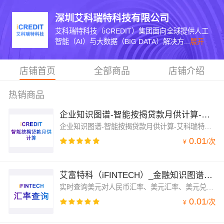
深圳艾科瑞特科技有限公司
艾科瑞特科技（iCREDIT）集团面向全球提供人工
智能（AI）与大数据（BIG DATA）解决方...
展开
店铺首页
全部商品
店铺介绍
热销商品
企业知识图谱-智能按揭贷款月供计算-艾科瑞特（iCREDIT）
企业知识图谱-智能按揭贷款月供计算-艾科瑞特（iCREDIT），凭借领先的知识图谱技术，帮助企业获得敏锐的洞察力及卓越的运营能力，智能行业领域在线计算与查询，赋能智慧数据领域应用场景，让企业实现数字化升级；支持在线计算器、便民工具、房贷计算器、贷款计算器、预产期计算、公积金贷款计算器、工资计算器、怀孕计算器、税后工资计算器、五险一金计算器、利息计算器等近千款在线计算服务能力
0.01
/
次
¥
艾富特科（iFINTECH）_金融知识图谱_汇率查询
实时查询美元对人民币汇率、美元汇率、美元兑换人民币汇率、美金汇率、全球货币汇率，同时提供各种外币与人民币汇率兑换查询 关键词：汇率查询、外汇行情、汇率行情
0.01
/
次
¥