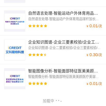
自然语言处理-智能运动户外体育用品球杆加长器电商数据产品属性要素提取抽取识别-艾科瑞特（iCREDIT）
自然语言处理-智能运动户外体育用品球杆加长器电商数据产品属性要素提取抽取识别-艾科瑞特（iCREDIT），凭借领先的人工智能与知识图谱技术，赋能智慧数据领域应用场景，让企业实现数字化升级；自然语言处理-智能运动户外体育用品球杆加长器电商数据产品属性要素提取抽取识别，支持运动户外体育用品球杆加长器电商数据产品属性要素提取抽取，辨析文本中运动户外体育用品球杆加长器电商数据产品属性要素提取抽取文字信息
0.01
/
次
¥
企业知识图谱-企业三要素校验/企业工商三要素核验/企业工商三要素验证/企业三要素数据/企业核验-艾科瑞特...
企业知识图谱-企业二要素校验/企业三要素校验/企业工商三要素核验/企业工商三要素验证/企业三要素数据核查/全国企业核验查询-艾科瑞特科技（iCREDIT），支持法人姓名、企业公司名称、社会信用编码核验；人工智能图像技术与大数据的完美融合，让你的生活更为好，你的开发更简单；支持企业统一社会信用编码、企业法人代表与企业名称三要素验证；赋能实体经济实现数字化升级
0.30
/
次
¥
智能图像分析-智能面部特征医美美颜医疗美容整容分析-艾科瑞特（iCREDIT）
智能图像分析-智能面部特征医美美颜医疗美容整容分析-艾科瑞特（iCREDIT），凭借领先的人工智能与知识图谱技术，赋能智能图像分析-智能面部特征医美美颜医疗美容整容分析更深次意义，准确识别面部五官属性，包括三庭五眼分析及面部各部位包括眉毛、眼睛、鼻子、嘴巴、下巴等属性分类
0.01
/
次
¥
加载中