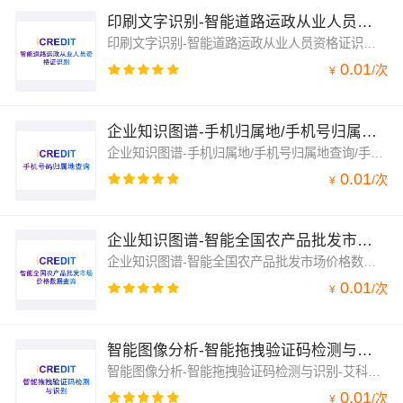
印刷文字识别-智能道路运政从业人员资格证识别-艾科瑞特（iCREDIT）
印刷文字识别-智能道路运政从业人员资格证识别-艾科瑞特（iCREDIT），凭借领先的人工智能与知识图谱技术，帮助企业获得敏锐的洞察力及卓越的运营能力，印刷文字识别-智能道路运政从业人员资格证识别，赋能智慧数据领域应用场景，让企业实现数字化升级；印刷文字识别-智能道路运政从业人员资格证识别，支持道路运政从业人员资格证，辨析图像中道路运政从业人员资格证文字信息
0.01
/
次
¥
企业知识图谱-手机归属地/手机号归属地查询/手机号码归属地查询/固话归属地查询/固定电话归属地查询-艾科...
企业知识图谱-手机归属地/手机号归属地查询/手机号码归属地查询/固话归属地查询/固定电话归属地查询-艾科瑞特（iCREDIT），凭借领先的领先智能语义认知与知识图谱技术，海量手机号码归属地数据知识图谱关联，手机号码归属地数据实时更新，支持13，14，15，16，17，18，19系列手机号数据查询；固定号码归属地查询，支持无限并发QPS与数据零缓存
0.01
/
次
¥
企业知识图谱-智能全国农产品批发市场价格数据查询-艾科瑞特（iCREDIT）
企业知识图谱-智能全国农产品批发市场价格数据查询-艾科瑞特（iCREDIT），凭借领先的人工智能与知识图谱技术，帮助企业获得敏锐的洞察力及卓越的运营能力，企业知识图谱-智能全国农产品批发市场价格数据查询，赋能智慧数据领域应用场景，让企业实现数字化升级；企业知识图谱-智能全国农产品批发市场价格数据查询，支持全国农产品价格监测、销量监测、竞品监测数据服务
0.01
/
次
¥
智能图像分析-智能拖拽验证码检测与识别-艾科瑞特（iCREDIT）
智能图像分析-智能拖拽验证码检测与识别-艾科瑞特（iCREDIT），凭借领先的人工智能与知识图谱技术，通过客观、真实的数据，帮助企业获得敏锐的洞察力及卓越的运营能力，让企业实现数字化升级；智能图像分析-智能拖拽验证码检测与识别，支持对拖拽验证码检测与识别，支持远距离、近距离多种拖拽验证码图样类型识别与定位，实现快速远距离与近距离甄别拖拽验证码定位与聚焦，辨析图像中拖拽验证码等信息
0.01
/
次
¥