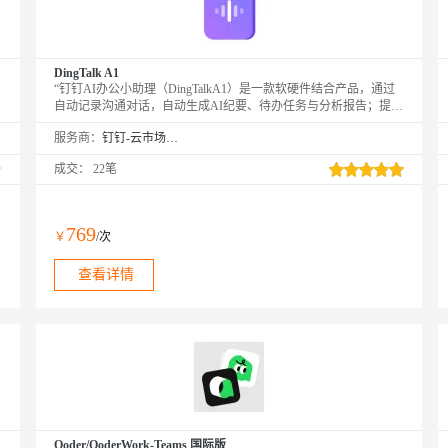
DingTalk A1
“钉钉AI办公小助理（DingTalkA1）是一款软硬件结合产品，通过
自动记录沟通对话，自动生成AI纪要、待办任务与分析报告；提升
日常办公/开会、销售/面试/客服等工作效率；同时企业版支持AI自
服务商：
钉钉-云市场精选店
动化工作流和设备管理平台，以后开会沟通，再也不用做会议纪要
了。
成交：
22笔
769
￥
/次
查看详情
Qoder/QoderWork-Teams 国际版