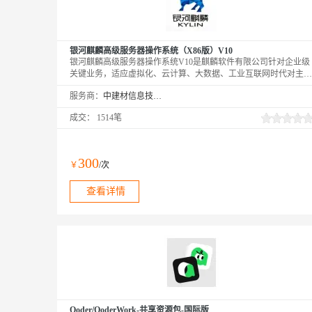
银河麒麟高级服务器操作系统（X86版）V10
银河麒麟高级服务器操作系统V10是麒麟软件有限公司针对企业级
关键业务，适应虚拟化、云计算、大数据、工业互联网时代对主机
系统可靠性、安全性、性能、扩展性和实时性等需求，依据
服务商：
中建材信息技术股份有限公司
CMMI5级标准研制的提供内生本质安全、云原生支持、自主平台
深入优化、高性能、易管理的新一代自主服务器操作系统。
成交：
1514笔
300
￥
/次
查看详情
Qoder/QoderWork-共享资源包-国际版