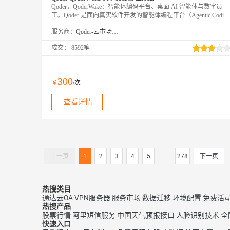
Qoder，QoderWake：智能体编码平台、桌面 AI 智能体与数字员
工。Qoder 是面向真实软件开发的智能体编程平台（Agentic Coding
Platform），提供 Desktop、JetBrains 插件、CLI、Mobile 和 Cloud
服务商：
Qoder-云市场精选店
Agents 等使用方式，让 Agent 自主完成从编码到交付的全流程。
QoderWake 是你的数字员工，各司其职、全天在线，设定规则后自
成交：
8592笔
主开工，越用越懂你。
300
￥
/次
查看详情
上一页
1
2
3
4
5
...
278
下一页
热搜类目
通达云OA
VPN服务器
服务市场
数据迁移
环境配置
免费活
热搜产品
股票行情
阿里短信服务
中国天气预报接口
人脸识别技术
全
快速入口