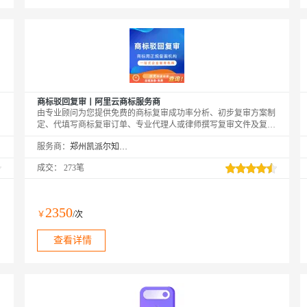
商标驳回复审丨阿里云商标服务商
由专业顾问为您提供免费的商标复审成功率分析、初步复审方案制
定、代填写商标复审订单、专业代理人或律师撰写复审文件及复审
理由等服务，您可在专业顾问的引导下快速完成商标驳回复审的申
服务商：
郑州凯派尔知识产权代理有限公司
请操作
成交：
273笔
2350
￥
/次
查看详情