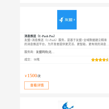
消息推送（U-Push Pro）
友盟+消息推送（U-Push）服务，是基于友盟+全域数据建立精准
的消息推送平台，为开发者提供更灵活、更智能、更有效的消息推
送方案，有效提升用户粘性，提高App活跃度。PS：购买成功后，
服务商：
友盟同欣(北京)科技有限公司
需要在友盟+激活页面https://account.umeng.com/activate进行绑定激
活才可以正常使用。
成交：
98笔
1500
￥
/次
查看详情