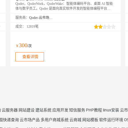
Qoder，QoderWork，QoderWake：智能体编码平台、桌面 AI 智能
体与数字员工。Qoder 是面向真实软件开发的智能体编程平台
（Agentic Coding Platform），提供 Desktop、JetBrains 插件、CLI、
服务商：
Qoder-云市场精选店
Mobile 和 Cloud Agents 等使用方式，让 Agent 自主完成从编码到交
付的全流程。QoderWork 是桌面 AI 智能体，将 Agent 能力从编程
成交：
12819笔
扩展到日常办公——自然语言描述需求，自动规划执行并输出专业
文档。QoderWake 是你的数字员工，各司其职、全天在线，设定规
则后自主开工，越用越懂你。
300
￥
/次
查看详情
动
云服务器
网站建设
建站系统
应用开发
短信服务
PHP教程
linux安装
云市
国快递查询
云市场产品
多用户商城系统
云商城
网站模板
软件运行环境
O