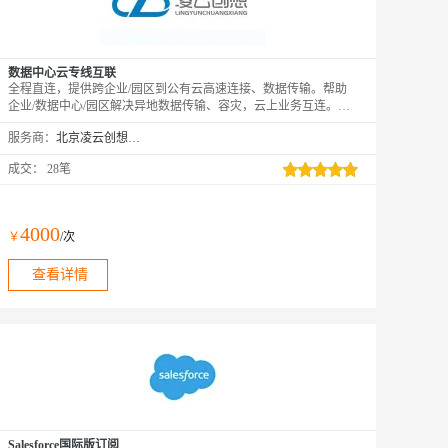
数据中心云专线互联
全程直连，提供跨企业/园区到公有云高速连接、数据传输。帮助
企业/数据中心/园区解决异地数据传输、容灾，云上业务互连。通
过企业云专线互联服务您可在公有云到企业/园区间建立一个专用
服务商：
北京凌云创想科技有限公司
数据连接，满足不断变化的需求，提高企业网络拓扑的灵活性和跨
网络通信的质量和安全性。
成交：
28笔
4000
￥
/次
查看详情
Salesforce国际版订阅