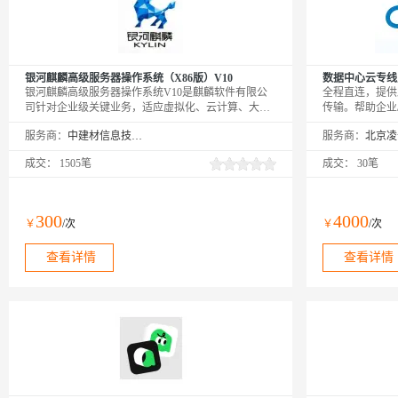
银河麒麟高级服务器操作系统（X86版）V10
数据中心云专线
银河麒麟高级服务器操作系统V10是麒麟软件有限公
全程直连，提供
司针对企业级关键业务，适应虚拟化、云计算、大数
传输。帮助企业
据、工业互联网时代对主机系统可靠性、安全性、性
灾，云上业务互
服务商：
中建材信息技术股份有限公司
服务商：
能、扩展性和实时性等需求，依据CMMI5级标准研制
公有云到企业/
的提供内生本质安全、云原生支持、自主平台深入优
断变化的需求，
成交：
1505笔
成交：
30笔
化、高性能、易管理的新一代自主服务器操作系统。
通信的质量和安
300
4000
￥
/次
￥
/次
查看详情
查看详情