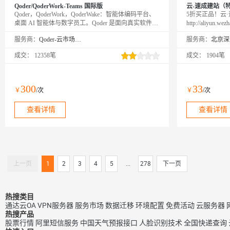
Qoder/QoderWork-Teams 国际版
云-速成建站（
Qoder，QoderWork，QoderWake：智能体编码平台、
5折买正品！云
桌面 AI 智能体与数字员工。Qoder 是面向真实软件开
http://aliy
发的智能体编程平台（Agentic Coding Platform），提
线！
服务商：
Qoder-云市场精选店
服务商：
供 Desktop、JetBrains 插件、CLI、Mobile 和 Cloud
Agents 等使用方式，让 Agent 自主完成从编码到交付
成交：
12358笔
成交：
1904笔
的全流程。QoderWork 是桌面 AI 智能体，将 Agent 能
力从编程扩展到日常办公——自然语言描述需求，自
动规划执行并输出专业文档。QoderWake 是你的数字
员工，各司其职、全天在线，设定规则后自主开工，
300
33
￥
/次
￥
/次
越用越懂你。
查看详情
查看详情
上一页
1
2
3
4
5
...
278
下一页
热搜类目
通达云OA
VPN服务器
服务市场
数据迁移
环境配置
免费活动
云服务器
热搜产品
股票行情
阿里短信服务
中国天气预报接口
人脸识别技术
全国快递查询