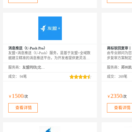
消息推送（U-Push Pro）
商标驳回复审丨
友盟+消息推送（U-Push）服务，是基于友盟+全域数
由专业顾问为您
据建立精准的消息推送平台，为开发者提供更灵活、
步复审方案制定
更智能、更有效的消息推送方案，有效提升用户粘
或律师撰写复审
服务商：
友盟同欣(北京)科技有限公司
服务商：
性，提高App活跃度。PS：购买成功后，需要在友盟
顾问的引导下快
+激活页面https://account.umeng.com/activate进行绑定激
成交：
94笔
成交：
269笔
活才可以正常使用。
1500
2350
￥
/次
￥
/次
查看详情
查看详情