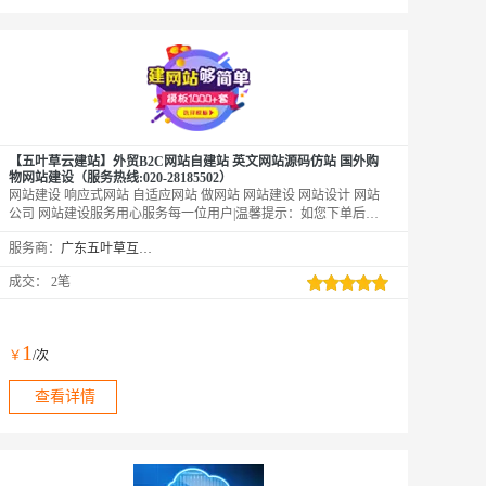
【五叶草云建站】外贸B2C网站自建站 英文网站源码仿站 国外购
物网站建设（服务热线:020-28185502）
网站建设 响应式网站 自适应网站 做网站 网站建设 网站设计 网站
公司 网站建设服务用心服务每一位用户|温馨提示：如您下单后无
法找到管理站点【https://www.wuyecao.net（复制访问）进入五叶草
服务商：
广东五叶草互联网科技有限公司
官网→【点击右上角（阿里云免登）】→查看已购买产品（如遇问
题，联系售后）】【该产品合适各个行业，多行业网站建设解决方
成交：
2笔
案】
1
￥
/次
查看详情