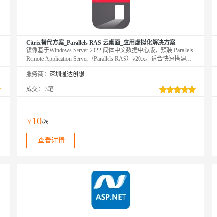
Citrix替代方案_Parallels RAS 云桌面_应用虚拟化解决方案
镜像基于Windows Server 2022 简体中文数据中心版，预装 Parallels
Remote Application Server（Parallels RAS）v20.x。适合快速搭建
Parallels RAS 单一服务器POC测试环境或传统企业应用程序上云的
服务商：
深圳通达创想信息技术有限公司
使用场景。
成交：
3笔
10
￥
/次
查看详情