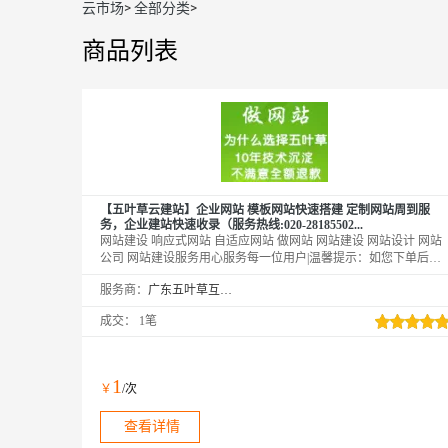
云市场
>
全部分类
>
商品列表
【五叶草云建站】企业网站 模板网站快速搭建 定制网站周到服
务，企业建站快速收录（服务热线:020-28185502...
网站建设 响应式网站 自适应网站 做网站 网站建设 网站设计 网站
公司 网站建设服务用心服务每一位用户|温馨提示：如您下单后无
法找到管理站点【https://www.wuyecao.net（复制访问）进入五叶草
服务商：
广东五叶草互联网科技有限公司
官网→【点击右上角（阿里云免登）】→查看已购买产品（如遇问
题，联系售后）】【该产品合适各个行业，多行业网站建设解决方
成交：
1笔
案】
1
￥
/次
查看详情