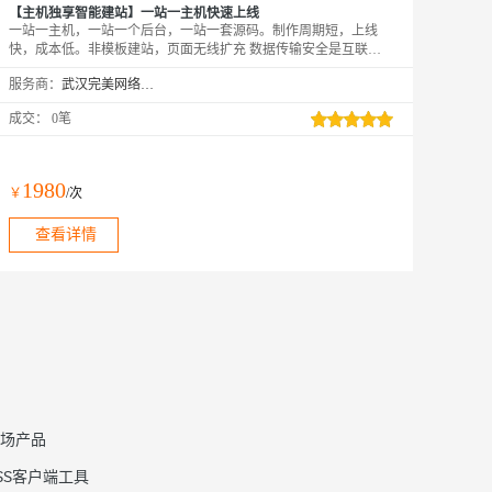
【主机独享智能建站】一站一主机快速上线
一站一主机，一站一个后台，一站一套源码。制作周期短，上线
快，成本低。非模板建站，页面无线扩充 数据传输安全是互联网
的刚需，赶快拨打：13667279284或者旺旺咨询旺旺客服
服务商：
武汉完美网络服务有限公司
成交：
0笔
1980
￥
/次
查看详情
场产品
SS客户端工具