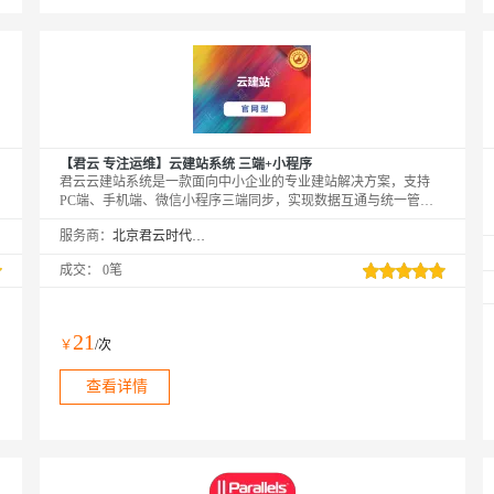
【君云 专注运维】云建站系统 三端+小程序
君云云建站系统是一款面向中小企业的专业建站解决方案，支持
PC端、手机端、微信小程序三端同步，实现数据互通与统一管
理。系统内置海量行业模板，采用可视化拖拽操作，无需编程基
服务商：
北京君云时代科技有限公司
础，即可快速搭建专属网站。配备独立IP与高速访问环境，提升网
站加载速度与搜索引擎友好度。支持在线客服、会员管理、信息发
成交：
0笔
布等实用功能，满足企业展示与营销需求。提供专业运维团队技术
支持，全程协助备案、上线与维护，保障系统稳定运行。适用于企
业品牌宣传、业务推广，助力实现多端覆盖与高效运营，稳步推进
数字化转型。
21
￥
/次
查看详情