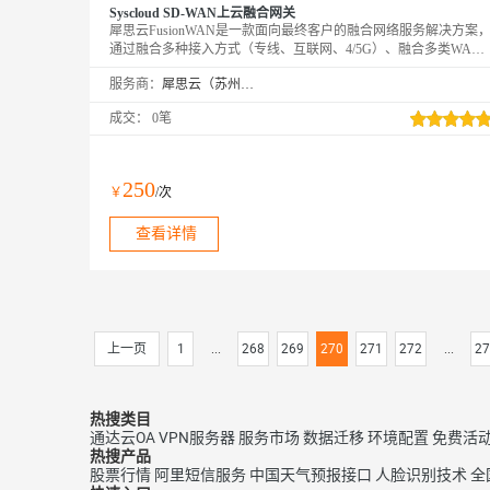
Syscloud SD-WAN上云融合网关
犀思云FusionWAN是一款面向最终客户的融合网络服务解决方案
通过融合多种接入方式（专线、互联网、4/5G）、融合多类WAN
网络实现技术（如MPLS VPN、SDWAN）及融合网关功能，实现
服务商：
犀思云（苏州）云计算有限公司
企业WAN的连接、访问、安全等业务场景的统一部署与管理。该
产品服务方案以TCO最优为核心优势，通过简化网络管理、提高用
成交：
0笔
户体验，为企业提供更为全面、完善的广域网服务，有力的支撑企
业数字化转型需求。
250
￥
/次
查看详情
上一页
1
...
268
269
270
271
272
...
27
热搜类目
通达云OA
VPN服务器
服务市场
数据迁移
环境配置
免费活
热搜产品
股票行情
阿里短信服务
中国天气预报接口
人脸识别技术
全