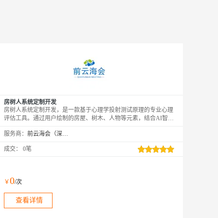
房树人系统定制开发
房树人系统定制开发，是一款基于心理学投射测试原理的专业心理
评估工具。通过用户绘制的房屋、树木、人物等元素，结合AI智能
分析技术，深度解读个体心理状态与潜在需求。系统支持个性化定
服务商：
前云海会（深圳）技术有限公司
制，满足不同心理咨询机构、教育机构及个人的多元化需求。精准
评估、智能解读、数据安全，为心理咨询师提供科学依据，助力用
成交：
0笔
户自我认知与成长，构建积极健康心态。
0
￥
/次
查看详情