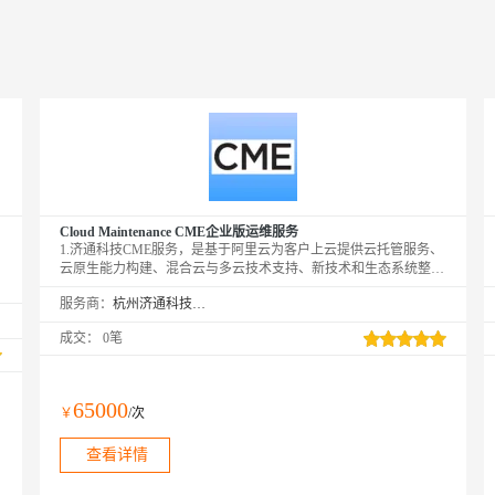
Cloud Maintenance CME企业版运维服务
1.济通科技CME服务，是基于阿里云为客户上云提供云托管服务、
云原生能力构建、混合云与多云技术支持、新技术和生态系统整
合，并通通过赋能实现企业共赢的增值服务。2.相比较与济通科技
服务商：
杭州济通科技有限公司
提供的MSP服务，CME服务属于被动响应，只有当客户发生故障
或者明确需求的情况下，由济通技术人员在线处理。
成交：
0笔
65000
￥
/次
查看详情