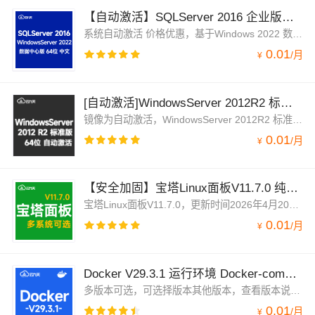
【自动激活】SQLServer 2016 企业版WindowsServer 2022 数据中心版 mssql 已更新SP3补丁
系统自动激活 价格优惠，基于Windows 2022 数据中心版安装了SQLServer 2016 企业版并已经安装了SP3补丁，安装了SQL Server Management Studio 18 企业管理器，安装了IIS 10,.NET 组件，安装了阿里云官方虚拟化驱动及插件，方便更好管理服务器。镜像默认自动激活。
0.01
/
月
¥
[自动激活]WindowsServer 2012R2 标准版 中文64位 Framework 3.5 纯净系统 win2012
镜像为自动激活，WindowsServer 2012R2 标准版 中文64位 纯净版系统，预装 NET Framework3.5 ，兼容云服务器。已更新补丁。并安装云安全中心、云监控、云助手插件。Windows 2012 对系统资源需求更低，比WindowsServer 2016，WindowsServer 2019启动更快。2012还在更新队列，微软支持更新，安全放心使用。
0.01
/
月
¥
【安全加固】宝塔Linux面板V11.7.0 纯净面板 多系统可选 AliLinux 3.2 LTS(系统盘)服务器管理
宝塔Linux面板V11.7.0，更新时间2026年4月20日，基于官方纯净系统制作的安全加固修复版。多操作系统可选。镜像默认已集成云安全中心、云助手、云监控插件。兼容ECS云服务器，此镜像环境是系统盘运行，可自行购买和挂载数据盘。根据自身需求，一键安装所需的网站环境，比如LAMP,LNMP 等环境
0.01
/
月
¥
Docker V29.3.1 运行环境 Docker-compose Aliyun Linux 3 LTS 64位
多版本可选，可选择版本其他版本，查看版本说明,预装 Docker V29.3.1 运行环境 Docker-compose V2.39 基于Alibaba Cloud Linux 3 LTS 64位制作，兼容CentOS 8、RHEL 8生态，可通过云市场镜像一键部署，快速部署维护。允许实例简单、快速地扩展。
0.01
/
月
¥