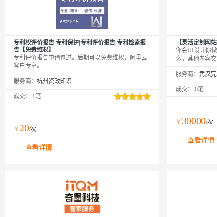
专利权评价报告|专利保护|专利评价报告|专利检索报
【灵活定制网站
告【免费维权】
你会UI设计你
专利评价报告申请包过。后期可以免费维权，阿里云
么，其他内容交
客户专享。
服务
服务商：
服务商：
杭州资政知识产权咨询服务有限公司
成交：
0笔
成交：
1笔
30000
￥
/次
20
￥
/次
查看详情
查看详情