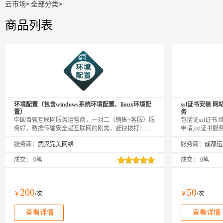
云市场
>
全部分类
>
商品列表
环境配置（包含windows系统环境配置、linux环境配
ssl证书安装 网站
置）
务
中国百强互联网服务运营商，一对二（销售+客服）服
包括证ssl证书,域
务好，数据传输安全是互联网的刚需，赶快拨打：
申请,ssl证书服务
4008005185 转 10275 或者旺旺咨询客服-（ECS服务）
请、证书安装配
服务商：
武汉完美网络服务有限公司
服务商：
成交：
0笔
成交：
0笔
200
50
￥
/次
￥
/次
查看详情
查看详情