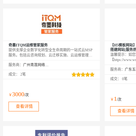
奇墨ITQM运维管家服务
【H5模板网站
搭建网站|服务热线：
提供支撑企业数字化转型全生命周期的一站式云MSP
温馨提示：如您
服务。包括云咨询规划、云迁移实施、云运维管理、
【https://ww
云安全合规、云上系统优化等，助力企业上好云、管
服务商：
广州青莲网络科技有限公司
网→【点击右上
好云、用好云。
服务商：
品（如遇问题，
成交：
2笔
业，多行业网站
成交：
0笔
服务每一位用户
http://aliyun.
3000
￥
/次
1
￥
/次
查看详情
查看详情