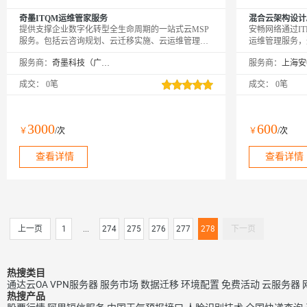
奇墨ITQM运维管家服务
混合云架构设计/
提供支撑企业数字化转型全生命周期的一站式云MSP
安畅网络通过I
服务。包括云咨询规划、云迁移实施、云运维管理、
运维管理服务，
云安全合规、云上系统优化等，助力企业上好云、管
年无忧保障服务
服务商：
奇墨科技（广州）有限公司
服务商：
好云、用好云。
障的发生概率，
成交：
0笔
成交：
0笔
3000
600
￥
/次
￥
/次
查看详情
查看详情
上一页
1
...
274
275
276
277
278
下一页
热搜类目
通达云OA
VPN服务器
服务市场
数据迁移
环境配置
免费活动
云服务器
热搜产品