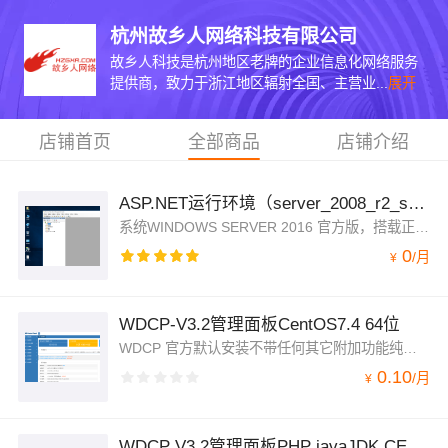
杭州故乡人网络科技有限公司
故乡人科技是杭州地区老牌的企业信息化网络服务
提供商，致力于浙江地区辐射全国、主营业...
展开
店铺首页
全部商品
店铺介绍
ASP.NET运行环境（server_2008_r2_standard_x86_x64）
系统WINDOWS SERVER 2016 官方版，搭载正版SQLSERVER 2008 R2 简介实用，不带任何第三方软件应用，适合在此基础上面搭建其它的环境及应用，本镜像只配置了SQLSERVER
0
/
月
¥
WDCP-V3.2管理面板CentOS7.4 64位
WDCP 官方默认安装不带任何其它附加功能纯净简洁高效安装的环境有：apache 2.2.45,MYSQL:5.6 nginx 1.8.1 php 5.6 memcache redis zend
0.10
/
月
¥
WDCP V3.2管理面板PHP javaJDK CENTOS7.4 64位