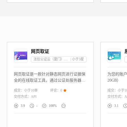
网页取证
法信公证云（厦门）科技有限公司
小于3
星
网页取证是一款针对静态网页进行证据保
为您的账
全的在线取证工具，通过公证处服务器实
20GB）
时截图固定网页内容并将其封存，形成具
成交：
小于10
单
成交：
小于1
评论：
0

备公证效力的电子证据。当发生网络造
交付方式：
API
交付方式：
A
谣、网络隐私窃取、网站镜像仿冒、网络
知识产权侵权等情况时，网页取证可以帮





3.9
-
100%
3.1
您及时固定证据，轻松解决取证难题。