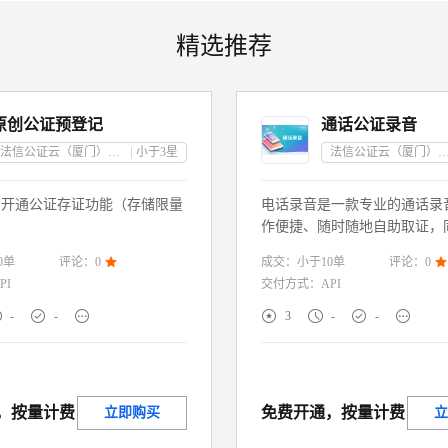
精选推荐
原创公证预登记
通话公证录音
法信公证云（厦门）科技有限公司
小于3
星
法信公证云（厦门）科技有
户开通公证存证功能（存储限量
电话录音是一款专业的通话录
作便捷、随时随地自助取证，
殊加密算法保障数据安全，防
0
单
成交：
小于10
单
评论：
0

评论：
0

被篡改，提升录音证据的法律
PI
交付方式：
API







-
-
3
-
-
，按量计费
免费开通，按量计费
立即购买
立