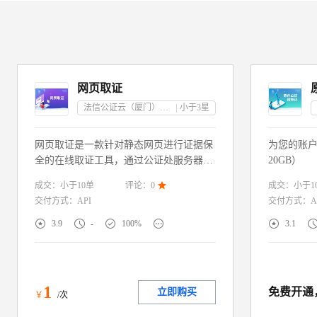
网页取证
法信公证云（厦门）科技有限公司
小于3
星
网页取证是一款针对静态网页进行证据保
为您的账
全的在线取证工具，通过公证处服务器实
20GB）
时截图固定网页内容并将其封存，形成具
成交：
小于10
单
成交：
小于1
评论：
0

备公证效力的电子证据。当发生网络造
交付方式：
API
交付方式：
A
谣、网络隐私窃取、网站镜像仿冒、网络
知识产权侵权等情况时，网页取证可以帮





3.9
-
100%
3.1
您及时固定证据，轻松解决取证难题。
1
免费开通
立即购买
￥
/次