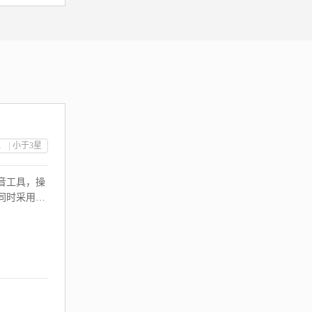
限公司
小于3
星
音工具，操
同时采用特
止录音证据
效力。