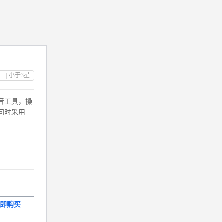
限公司
小于3
星
音工具，操
同时采用特
止录音证据
效力。
即购买