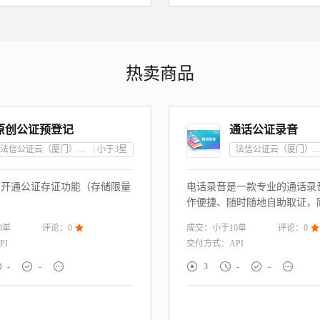
热卖商品
原创公证预登记
通话公证录音
法信公证云（厦门）科技有限公司
小于3
星
法信公证云（厦门）科技有
户开通公证存证功能（存储限量
电话录音是一款专业的通话录
作便捷、随时随地自助取证，
殊加密算法保障数据安全，防
0
单
成交：
小于10
单
评论：
0

评论：
0

被篡改，提升录音证据的法律
PI
交付方式：
API







-
-
3
-
-