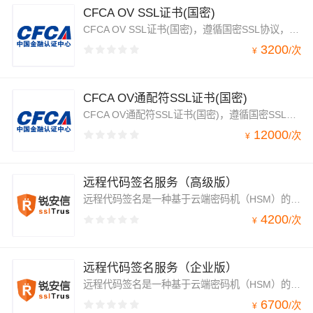
CFCA OV SSL证书(国密)
CFCA OV SSL证书(国密)，遵循国密SSL协议，支持国密SM2算法的企业级SSL证书，国产国密合规，助力企事业单位网站实现HTTPS加密及身份可信验证，支持国密浏览器安全访问。
3200
/
次
¥
CFCA OV通配符SSL证书(国密)
CFCA OV通配符SSL证书(国密)，遵循国密SSL安全协议，采用SM2国密算法的企业级通配国密SSL证书，可助力一个主域及该主域下的所有二级子域实现HTTPS加密，满足国密合规要求，且兼具高扩展性、易方便管理、省钱省时的特点。
12000
/
次
¥
远程代码签名服务（高级版）
远程代码签名是一种基于云端密码机（HSM）的代码签名方式。它摆脱了传统物理UKey的限制，在符合FIPS 140-3安全标准的云端密码机中实现高安全、高效率的签名流程。借助锐安信远程代码签名服务，无缝集成CI/CD，实现全自动化的云端代码签名操作。无论您是独立开发者还是大型企业团队，都能轻松完成代码的签名与管理，同时提供完整的操作审计日志，全面满足软件供应链的安全与合规要求。
4200
/
次
¥
远程代码签名服务（企业版）
远程代码签名是一种基于云端密码机（HSM）的代码签名方式。它摆脱了传统物理UKey的限制，在符合FIPS 140-3安全标准的云端密码机中实现高安全、高效率的签名流程。借助锐安信远程代码签名服务，无缝集成CI/CD，实现全自动化的云端代码签名操作。无论您是独立开发者还是大型企业团队，都能轻松完成代码的签名与管理，同时提供完整的操作审计日志，全面满足软件供应链的安全与合规要求。
6700
/
次
¥