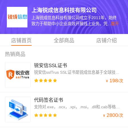
上海锐成信息科技有限公司
上海锐成信息科技有限公司成立于2011年，始终
致力于帮助中小企业高效开展线上业务。凭...
展开
店铺首页
全部商品
店铺介绍
热销商品
锐安信SSL证书
锐安信sslTrus SSL证书是锐成信息基于全球技术前沿的CA基础服务而自研的高性价比国产SSL证书。在提供HTTPS安全加密及身份认证的同时，针对国内市场需求提供快速稳定的本地化OCSP验签服务。
198
/
次
¥
代码签名证书
支持对.exe，.ocx，.xpi，.msi，.dll和.cab等格式文件数字签名，标识开发者身份，确保代码完整性，保护软件应用程序安全。
2800
/
次
¥