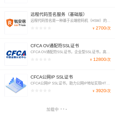
远程代码签名服务（基础版）
远程代码签名是一种基于云端密码机（HSM）的代码签名方式。它摆脱了传统物理UKey的限制，在符合FIPS 140-3安全标准的云端密码机中实现高安全、高效率的签名流程。借助锐安信远程代码签名服务，无缝集成CI/CD，实现全自动化的云端代码签名操作。无论您是独立开发者还是大型企业团队，都能轻松完成代码的签名与管理，同时提供完整的操作审计日志，全面满足软件供应链的安全与合规要求。
2700
/
次
¥
CFCA OV通配符SSL证书
CFCA OV通配符SSL证书，企业型SSL证书，高安全性HTTPS加密解决方案，可助力一个域名和该域名所有二级子域名实现HTTPS加密。后续新增同级子域名，无需额外付费，具有高扩展性、易方便管理、省钱省时等特性。
12800
/
次
¥
CFCA公网IP SSL证书
CFCA公网IP SSL证书，助力公网IP地址实现HTTPS加密。为不能提供域名访问，只能是IP地址访问的企业解决了其数据传输安全问题，还可帮助用户识别企业网站身份真伪。
3920
/
次
¥
加载中