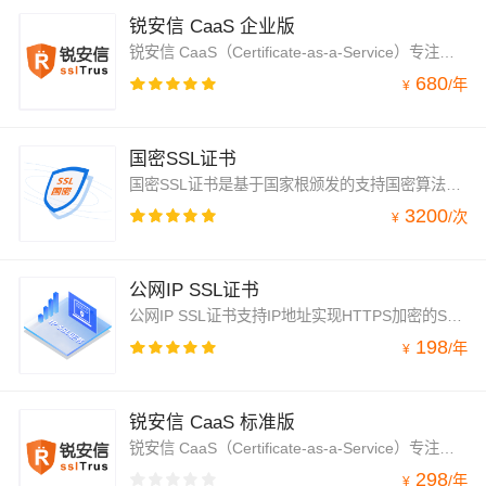
锐安信 CaaS 企业版
锐安信 CaaS（Certificate-as-a-Service）专注于SSL证书的自动化运维管理，为持有1-5张证书的用户提供轻量化解决方案。该服务支持在订阅期内自动完成证书的申请，部署，续期，并通过监控扫描和预警服务，确保证书使用的安全性与稳定性。用户可根据服务器环境，灵活选择云端推送或安装Agent(clmBot)的方式,实现证书全生命周期自动化管理，彻底避免证书过期导致的服务中断风险。
680
/
年
¥
国密SSL证书
国密SSL证书是基于国家根颁发的支持国密算法的可信服务器证书，符合国密SSL安全协议，满足合规要求。自主可控、安全可靠、支持SM2/SM3国密算法的SSL证书，可颁发单域名，通配符国密SSL证书，满足政企、国企、事业单位等行业客户实现HTTPS加密。
3200
/
次
¥
公网IP SSL证书
公网IP SSL证书支持IP地址实现HTTPS加密的SSL证书，为不能提供域名访问，只能是IP地址访问的企业解决了其数据传输安全问题。
198
/
年
¥
锐安信 CaaS 标准版
锐安信 CaaS（Certificate-as-a-Service）专注于SSL证书的自动化运维管理，为持有1-5张证书的用户提供轻量化解决方案。该服务支持在订阅期内自动完成证书的申请，部署，续期，并通过监控扫描和预警服务，确保证书使用的安全性与稳定性。用户可根据服务器环境，灵活选择云端推送或安装Agent(clmBot)的方式,实现证书全生命周期自动化管理，彻底避免证书过期导致的服务中断风险。
298
/
年
¥