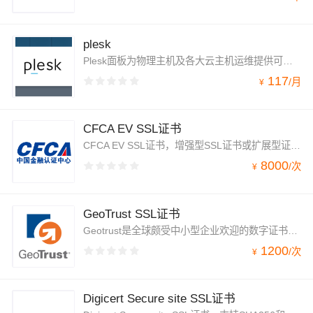
plesk
Plesk面板为物理主机及各大云主机运维提供可视化的web界面和全面开发环境，同时支持Linux和Windows的控制面板。Plesk支持超过32种语言，遍布全球140个国家，全球Top100服务商中50%以上都是Plesk的合作伙伴。
117
/
月
¥
CFCA EV SSL证书
CFCA EV SSL证书，增强型SSL证书或扩展型证书类型，是所有SSL证书类型中验证非常严格的一种网站安全证书。它不仅可实现HTTPS加密网站传输数据，且在证书上直接显示企业名称，部分浏览器还会显示绿色地址栏，有利于增强用户信任。
8000
/
次
¥
GeoTrust SSL证书
Geotrust是全球颇受中小型企业欢迎的数字证书之一，在企业和电商中有着广泛的应用。该品牌的知名度和性价比都非常高，是全球市场占有率较高的数字证书颁发机构。Geotrust主要提供企业级的EV SSL证书和OV SSL证书，对于普通用户的信息加密部分，可以通过其Rapid SSL和Quick SSL两个低端数字证书品牌。
1200
/
次
¥
Digicert Secure site SSL证书