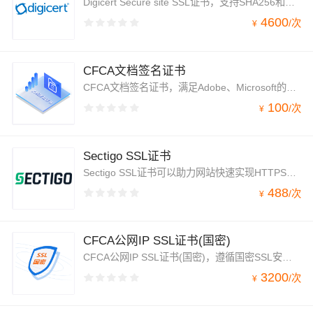
Digicert Secure site SSL证书，支持SHA256和ECC算法，RSA位数高达4096位，以及256位高强度加密，安全性高。此外，证书还被各种浏览器、操作系统、移动终端、以及邮件系统自动识别，兼容性高。Digicert也是CA Forum较早的成员之一，产品和品牌受到行业广泛认可，是众多互联网企业加密优选，可信度高。
4600
/
次
¥
CFCA文档签名证书
CFCA文档签名证书，满足Adobe、Microsoft的文档签名技术标准，支持对PDF文档，Word、Excel等格式的Office文档签名。
100
/
次
¥
Sectigo SSL证书
Sectigo SSL证书可以助力网站快速实现HTTPS。该域名验证(DV)证书以令人难以置信的价格提供行业标准加密。其产品安全，价格低，受到大量站长的信任和欢迎，Sectigo品牌是互联网安全性非常受信任的品牌之一。
488
/
次
¥
CFCA公网IP SSL证书(国密)
CFCA公网IP SSL证书(国密)，遵循国密SSL安全协议，采用国密SM2算法，助力公网IP地址实现HTTPS加密。为不能提供域名访问，只能是IP地址访问的企业解决了其数据传输安全问题，还可帮助用户识别企业网站身份真伪。
3200
/
次
¥