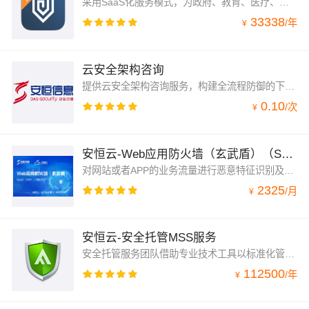
采用SaaS化服务模式，为政府、教育、医疗、企业等行业客户网站提供安全监测和防护服务。服务内容包括漏洞扫描、安全事件监测、网站内容监测、可用性监测、DDoS防护、web攻击防护、永久在线、一键关停、虚拟补丁、7x24小时安全专家值守服务等。
33338
/
年
¥
云安全架构咨询
提供云安全架构咨询服务，构建全流程防御的下一代安全防护体系
0.10
/
次
¥
安恒云-Web应用防火墙（玄武盾）（SaaS）
对网站或者APP的业务流量进行恶意特征识别及防护，将清洁的流量回源到服务器，避免网站服务器被恶意攻击和入侵，保障核心数据安全，实现防入侵、防扫描、防攻击、防数据泄露、防CC等攻击防护。
2325
/
月
¥
安恒云-安全托管MSS服务
安全托管服务团队借助专业技术工具以标准化管理流程集中研判、快速预警、统一指挥、紧急处置、追查反制等策略和措施，实现事前预警、事中监控、事后响应，快速规范化解决安全问题，力求安全问题闭环管理，持续迭代提升和输出整体安全能力，最大可能地保障业务安全运行，资产、漏洞、安全告警信息经过加密直接同步到安全运营中心，云端运营中心可以直接看到安全信息，提供安全服务，便捷的为用户提供安全托管服务
112500
/
年
¥