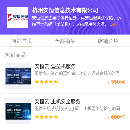
杭州安恒信息技术有限公司
安恒信息主要提供安恒云、买安恒服务送保险、运
维审计系统（堡垒机）、web应用防火墙、...
展开
店铺首页
全部商品
店铺介绍
热销商品
安恒云-堡垒机服务
提供多云资产的运维审计功能，通过合规的账号管理体系、严格的认证机制、完善的授权模型、精准的运维审计等功能，实现对IT运维过程进行全面监管，做到有效的事前预防、事中监管及事后审计，满足用户的安全管理需求。
550
/
月
¥
安恒云-主机安全服务
提供主机系统防护与加固、主机网络防护与加固等功能，具备业界领先的勒索专防专杀、网络隔离与防、补丁修复、外设管控、文件审计、违规外联检测与阻断、网页防篡改等主机安全能力,帮您快速发现网站潜在安全隐患。
600
/
年
¥