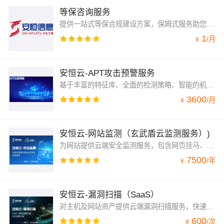
等保咨询服务
提供一站式等保合规建设方案，保姆式服务助您放心过等保
1
/
月
¥
安恒云-APT攻击预警服务
基于丰富的特征库、全面的检测策略、智能的机器学习、高效的沙箱动态分析、海量的威胁情报，能实时发现网络攻击行为，特别是新型网络攻击行为，帮助用户发现网络中发生的各种已知威胁和未知威胁，检测能力完整覆盖整个APT攻击链，有效发现APT攻击、未知威胁及用户关心的网络安全事件！
3600
/
月
¥
安恒云-网站监测（玄武盾云监测服务）)
为网站提供云端安全监测服务，包含网页挂马、页面篡改、网页劫持、敏感内容、信息泄露、网站可用性等安全风险发现能力,帮您快速发现网站潜在安全隐患。
7500
/
年
¥
安恒云-漏洞扫描（SaaS）
对主机及网站资产提供云端漏洞扫描服务，快速发现网站或主机漏洞风险,防止攻击者通过漏洞植入后门、窃取核心数据、破坏服务器等，帮助企业持续地发现暴露在互联网边界上的常见安全风险。
600
/
次
¥