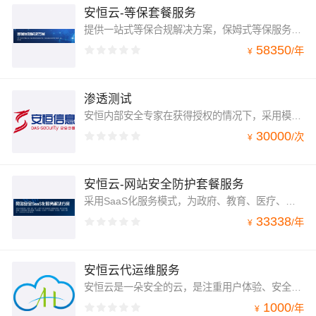
安恒云-等保套餐服务
提供一站式等保合规解决方案，保姆式等保服务助您放心过等保，专业的安全能力为您的业务保驾护航，在实战中合规。
58350
/
年
¥
渗透测试
安恒内部安全专家在获得授权的情况下，采用模拟网络攻击的方式，对企业的安全性进行评估。
30000
/
次
¥
安恒云-网站安全防护套餐服务
采用SaaS化服务模式，为政府、教育、医疗、企业等行业客户网站提供安全监测和防护服务。服务内容包括漏洞扫描、安全事件监测、网站内容监测、可用性监测、DDoS防护、web攻击防护、永久在线、一键关停、虚拟补丁、7x24小时安全专家值守服务等。
33338
/
年
¥
安恒云代运维服务
安恒云是一朵安全的云，是注重用户体验、安全稳定的云。提供公有、私有、混合云相关应用与服务，享受保姆式的体验。提供上云前、中、后等一系列上云和安全运营服务，保证用户轻松安全上云，提供一站式解决方案。
1000
/
年
¥