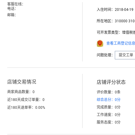
客服在线：
电话：
入住时间：
2018-04-19
邮箱：
所在地区：
310000 310
可开发票类型：
增值税
查看工商登记信
问题处理：
提交工单
店铺交易情况
店铺评分状态
商家商品数量：
0
评价数量：
0
条
近180天成交订单量：
0
综合总分：
0
分
完成质量：
0
分
近180天退单率：
0.00
%
工作速度：
0
分
服务态度：
0
分