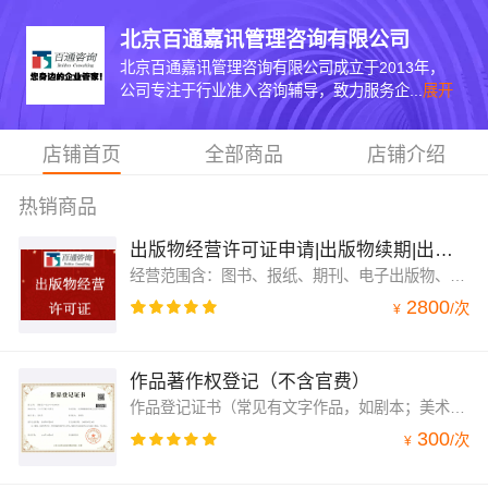
北京百通嘉讯管理咨询有限公司
北京百通嘉讯管理咨询有限公司成立于2013年，
公司专注于行业准入咨询辅导，致力服务企...
展开
店铺首页
全部商品
店铺介绍
热销商品
出版物经营许可证申请|出版物续期|出版物年检
经营范围含：图书、报纸、期刊、电子出版物、音箱出版物、网上销售、零售或批发。
2800
/
次
¥
作品著作权登记（不含官费）
作品登记证书（常见有文字作品，如剧本；美术作品，如动漫图图片、海报；摄制作品，如表情包、flash动漫、微短剧等；音乐作品等等
300
/
次
¥