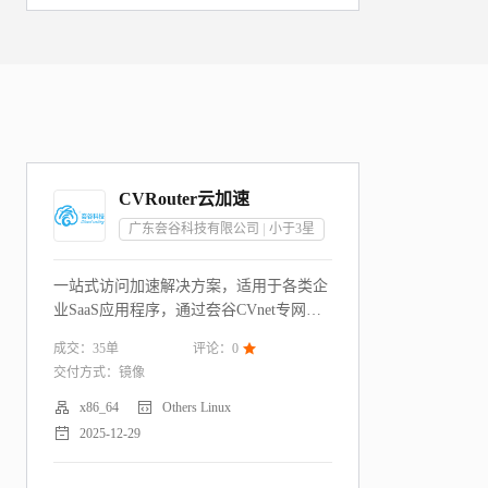
CVRouter云加速
广东夽谷科技有限公司
小于3
星
一站式访问加速解决方案，适用于各类企
业SaaS应用程序，通过夽谷CVnet专网，
为企业应用程序定向加速，发挥最佳性
成交：
35
单
评论：
0

能。
交付方式：
镜像


x86_64
Others Linux

2025-12-29