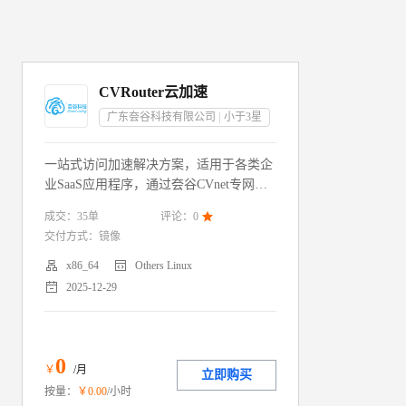
CVRouter云加速
广东夽谷科技有限公司
小于3
星
一站式访问加速解决方案，适用于各类企
业SaaS应用程序，通过夽谷CVnet专网，
为企业应用程序定向加速，发挥最佳性
成交：
35
单
评论：
0

能。
交付方式：
镜像


x86_64
Others Linux

2025-12-29
0
￥
/月
立即购买
按量：
￥
0
.00
/小时