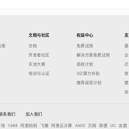
文档与社区
权益中心
支
方案
文档
免费试用
基
开发者社区
解决方案免费试用
企
天池大赛
高校计划
迁
培训与认证
5亿算力补贴
官
推荐返现计划
健
信
联系我们
加入我们
市场
1688
阿里妈妈
飞猪
阿里云计算
AliOS
万网
高德
UC
友盟