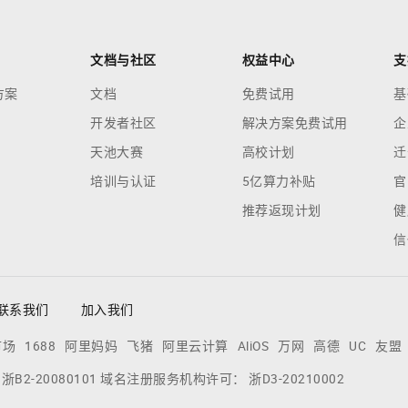
文档与社区
权益中心
支
方案
文档
免费试用
基
开发者社区
解决方案免费试用
企
天池大赛
高校计划
迁
培训与认证
5亿算力补贴
官
推荐返现计划
健
信
联系我们
加入我们
市场
1688
阿里妈妈
飞猪
阿里云计算
AliOS
万网
高德
UC
友盟
：
浙B2-20080101
域名注册服务机构许可：
浙D3-20210002