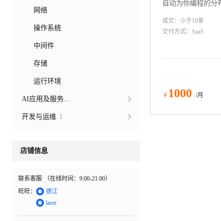
自动为你编程的分
网络
成交：
小于10
单
操作系统
交付方式：
SaaS
中间件
存储
运行环境
1000
￥
/月
AI应用及服务市场
开发与运维
1
店铺信息
联系客服
（在线时间：
9:00-21:00
）

旺旺：
德江

laser