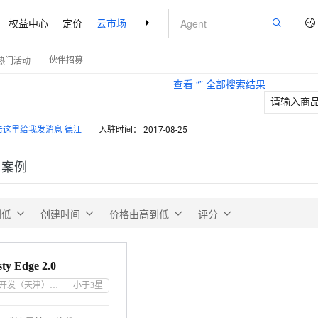
权益中心
定价
云市场
合作伙伴
支持与服务
了解阿里云
伙伴招募
热门活动
查看 “
” 全部搜索结果
德江
入驻时间：
2017-08-25
户案例
到低
创建时间
价格由高到低
评分
ty Edge 2.0
鸥锐软件开发（天津）有限公司
小于3
星