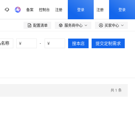
备案
控制台
注册
登录
注册
登录
配置清单
服务商中心
买家中心

¥
-
¥
搜本店
提交定制需求
共
1
条