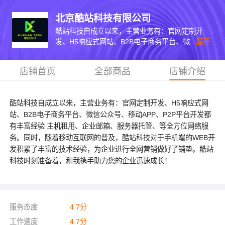
北京酷站科技有限公司
酷站科技自成立以来，主营业务有：官网定制开
发、H5响应式网站、B2B电子商务平台、微...
展开
店铺首页
全部商品
店铺介绍
酷站科技自成立以来，主营业务有：官网定制开发、H5响应式网
站、B2B电子商务平台、微信公众号、移动APP、P2P平台开发都
有丰富经验 主机租用、企业邮箱、服务器托管、等全方位网络服
务。同时，随着移动互联网的普及，酷站科技对于手机端的WEB开
发积累了丰富的技术经验，为企业进行全网营销做好了铺垫。酷站
科技时刻准备着，和我携手助力您的企业迅速成长！
服务态度
4.7
分
工作速度
4.7
分