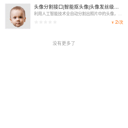
头像分割接口|智能抠头像|头像发丝级分割接口
利用人工智能技术全自动分割出照片中的头像，分割精度高，准确率高，速度快。发丝级抠图，对脸部、头发进行细粒度分析，实现发丝级的精细化分割效果。不论发型是披肩发，还是丸子头，都可以完整分割。非常适合在图像合成的场景中应用，比如：照片换头，POD个性化定制、大头照、手机壳卡通头像、制作专属表情包等。
2
/
次
¥
没有更多了