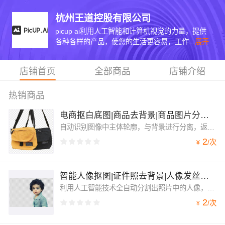
杭州王道控股有限公司
picup ai利用人工智能和计算机视觉的力量，提供
各种各样的产品，使您的生活更容易，工作...
展开
店铺首页
全部商品
店铺介绍
热销商品
电商抠白底图|商品去背景|商品图片分割接口
自动识别图像中主体轮廓，与背景进行分离，返回分割后的Alpha图、前景物体图，适应多物体，复杂背景。服饰、男女装、鞋帽、首饰、箱包、化妆品、饮料、快销品、宠物等等，所有明确主体的品类都可以识别分割，电商特别适用，适应复杂背景和光线。
2
/
次
¥
智能人像抠图|证件照去背景|人像发丝级分割接口
利用人工智能技术全自动分割出照片中的人像，分割精度高，准确率高，速度快。发丝级抠图，对脸部、头发进行细粒度分析，实现发丝级的精细化分割效果。不论发型是披肩发，还是丸子头，都可以完整分割。非常适合在图像合成的场景中应用，比如：证件照、职业装、学籍照、电商服饰、明星海报、女装、欧美时尚等。
2
/
次
¥