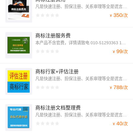
凡是快速注册、担保注册、关系审理等全是谎言；商标申请的次日，官网显示商标受理号码；一个月左右下发受理通知书；六个月左右商标初审公告；九个月左右商标注册公告；商标局封闭审理并全程由官网公布商标审理流程。（包文字简单查询有没有注册，图形不做查询）
350
/
次
¥
商标注册服务费
本产品不含官费，详情请致电 010-51293363 13699238811（微信号）
99
/
次
¥
商标行家+评估注册
凡是快速注册、担保注册、关系审理等全是谎言；商标申请的次日，官网显示商标受理号码；一个月左右下发受理通知书；六个月左右商标初审公告；九个月左右商标注册公告；商标局封闭审理并全程由官网公布商标审理流程。
788
/
次
¥
商标注册文档整理费
凡是快速注册、担保注册、关系审理等全是谎言；商标申请的次日，官网显示商标受理号码；一个月左右下发受理通知书；六个月左右商标初审公告；九个月左右商标注册公告；商标局封闭审理并全程由官网公布商标审理流程。
40
/
次
¥