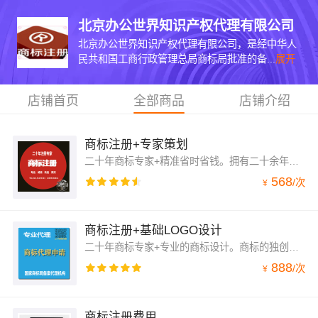
北京办公世界知识产权代理有限公司
北京办公世界知识产权代理有限公司，是经中华人
民共和国工商行政管理总局商标局批准的备...
展开
店铺首页
全部商品
店铺介绍
商标注册+专家策划
二十年商标专家+精准省时省钱。拥有二十余年的商标专家，为您一对一的服务，只有专业，才能保证商标注册的准确及全面保护。另外，我们只收取合理代理费用，拒绝高价，坚决反对以任何形式的暴利行为，更反对欺诈！
568
/
次
¥
商标注册+基础LOGO设计
二十年商标专家+专业的商标设计。商标的独创设计，尽量避免仿照目前的知名商标，才能保证您的商标及时准确注册。
888
/
次
¥
商标注册费用