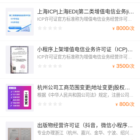
上海ICP|上海EDI|第二类增值电信业务|icp|edi
ICP许可证官方标准称为增值电信业务经营许可证（仅限互联网信息服务）其详细业务范围是指凡是通过互联网向用户提供有偿信息的网站都需要办理互联网信息服务。根据国家《互联网信息服务管理办法》的相关规定，经营性网站除办理域名备案之外，还需办理增值电信业务经营许可证。应用于企业上架小程序、签银行支付通道，上架APP应用平台，企业合作招标，推广平台等
8000
/
次
¥
小程序上架增值电信业务许可证（ICP)银行支付通道
ICP许可证官方标准称为增值电信业务经营许可证（仅限互联网信息服务）其详细业务范围是指凡是通过互联网向用户提供有偿信息的网站都需要办理互联网信息服务。根据国家《互联网信息服务管理办法》的相关规定，经营性网站除办理域名备案之外，还需办理增值电信业务经营许可证。应用于企业上架小程序、签银行支付通道，上架APP应用平台，企业合作招标，抖音推广平台等
3500
/
次
¥
杭州公司工商范围变更|地址变更|股权变更|法人变更|注册资本变更
根据《中华人民共和国公司法》规定，注册公司时需要依法向工商行政管理机关申请设立登记，完成整个注册流程。公司注册登记项目包括：公司名称、法定代表人姓名、注册资本、地址、公司类型、经营范围、营业期限等。工商股东变更指的是指当公司的股东发生变化时，需及时向公司登记机关申请变更登记。
800
/
次
¥
出版物经营许可证（抖音，微信小程序，淘宝）
专业办理浙江（杭州、嘉兴、金华、宁波、绍兴、衢州、温州）上海、江苏、安徽、福建、山东等全国各地的出版物零售以及出版物批发。出版物经营许可证又可以称为图书经营许可证，是指从事报纸、期刊、图书、电子出版物等批发或者零售业务的企业需要办理的行政性许可证书。