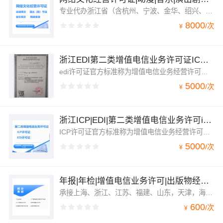
专业代办浙江省（含杭州、宁波、金华、绍兴、温州、嘉兴、湖州台州、衢州、舟山、丽水市）上海、江苏、福建、天津网络文化经营许可证简称文网文，包括：网络音乐、网络演出剧节目、网络表演、网络艺术品、网络动漫、展览和比赛活动。承接全国各地网络文化经营许可证办理业务直播网文办理
8000
/
次
¥
浙江EDI第二类增值电信业务许可证ICP在线数据处理与交易处理edi
edi许可证官方标准称为增值电信业务经营许可证（在线数据处理与交易处理）其详细业务范围是指利用各种与公用通信网或互联网相连的数据与交易/事务处理应用平台，通过公用通信网或互联网为用户提供在线数据处理和交易/事务处理的业务。在线数据处理与交易处理业务包括交易处理业务、电子数据交换业务和网络/电子设备数据处理业务
5000
/
次
¥
浙江ICP|EDI|第二类增值电信业务许可icp|edi
ICP许可证官方标准称为增值电信业务经营许可证（仅限互联网信息服务）其详细业务范围是指凡是通过互联网向用户提供有偿信息的网站都需要办理互联网信息服务。根据国家《互联网信息服务管理办法》的相关规定，经营性网站除办理域名备案之外，还需办理增值电信业务经营许可证。应用于企业合规经营、上架小程序、签银行支付通道，上架APP应用平台，企业合作招标，抖音推广平台等
5000
/
次
¥
年报|年检|增值电信业务许可|出版物经营|广播|劳务|人力
承接上海、浙江、江苏、福建、山东，天津，海南，北京等全国各地的增值电信业务(ICP/EDI/SP/ISP/IDC/CDN)年检年报，广播电视节目制作许可/人力资源劳务派遣/出版物年检。
600
/
次
¥