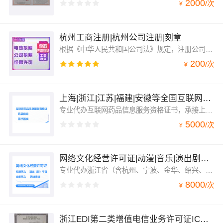
2000
/
次
¥
杭州工商注册|杭州公司注册|刻章
根据《中华人民共和国公司法》规定，注册公司时需要依法向工商行政管理机关申请设立登记，完成整个注册流程。公司注册登记项目包括：公司名称、法定代表人姓名、注册资本、地址、公司类型、经营范围、营业期限等 变更指的是一切信息登记完毕后，未经变更许可，不得擅自更改原本的信息，经营期间有信息变动的可向公司登记机关申请变更登记
200
/
次
¥
上海|浙江|江苏|福建|安徽等全国互联网药品信息服务资格证书代办
专业代办互联网药品信息服务资格证书，承接上海、江苏、浙江、福建、安徽、广西、海南、成都、广东、福建互联网药品信息服务等全国各地的经营性或者非经营性的互联网药品信息服务资格证书。适用于互联网药品信息以及互联网医疗器械信息展示，非处方药销售，医疗器械自营或者经营销售平台
5000
/
次
¥
网络文化经营许可证|动漫|音乐|演出剧节目|网络表演文网文
专业代办浙江省（含杭州、宁波、金华、绍兴、温州、嘉兴、湖州台州、衢州、舟山、丽水市）上海、江苏、福建、天津网络文化经营许可证简称文网文，包括：网络音乐、网络演出剧节目、网络表演、网络艺术品、网络动漫、展览和比赛活动。承接全国各地网络文化经营许可证办理业务直播网文办理
8000
/
次
¥
浙江EDI第二类增值电信业务许可证ICP在线数据处理与交易处理edi