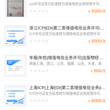
edi许可证官方标准称为增值电信业务经营许可证（在线数据处理与交易处理）其详细业务范围是指利用各种与公用通信网或互联网相连的数据与交易/事务处理应用平台，通过公用通信网或互联网为用户提供在线数据处理和交易/事务处理的业务。在线数据处理与交易处理业务包括交易处理业务、电子数据交换业务和网络/电子设备数据处理业务
5000
/
次
¥
浙江ICP|EDI|第二类增值电信业务许可icp|edi
ICP许可证官方标准称为增值电信业务经营许可证（仅限互联网信息服务）其详细业务范围是指凡是通过互联网向用户提供有偿信息的网站都需要办理互联网信息服务。根据国家《互联网信息服务管理办法》的相关规定，经营性网站除办理域名备案之外，还需办理增值电信业务经营许可证。应用于企业合规经营、上架小程序、签银行支付通道，上架APP应用平台，企业合作招标，抖音推广平台等
5000
/
次
¥
年报|年检|增值电信业务许可|出版物经营|广播|劳务|人力
承接上海、浙江、江苏、福建、山东，天津，海南，北京等全国各地的增值电信业务(ICP/EDI/SP/ISP/IDC/CDN)年检年报，广播电视节目制作许可/人力资源劳务派遣/出版物年检。
600
/
次
¥
上海ICP|上海EDI|第二类增值电信业务|icp|edi
ICP许可证官方标准称为增值电信业务经营许可证（仅限互联网信息服务）其详细业务范围是指凡是通过互联网向用户提供有偿信息的网站都需要办理互联网信息服务。根据国家《互联网信息服务管理办法》的相关规定，经营性网站除办理域名备案之外，还需办理增值电信业务经营许可证。应用于企业上架小程序、签银行支付通道，上架APP应用平台，企业合作招标，推广平台等
8000
/
次
¥