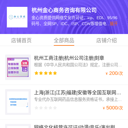
杭州金心商务咨询有限公司
金心资质提供网络文化许可证、icp、EDI、95/96
码号、全网SP、IDC、ISP、CDN等增值电...
展开
店铺首页
全部商品
店铺介绍
杭州工商注册|杭州公司注册|刻章
根据《中华人民共和国公司法》规定，注册公司时需要依法向工商行政管理机关申请设立登记，完成整个注册流程。公司注册登记项目包括：公司名称、法定代表人姓名、注册资本、地址、公司类型、经营范围、营业期限等 变更指的是一切信息登记完毕后，未经变更许可，不得擅自更改原本的信息，经营期间有信息变动的可向公司登记机关申请变更登记
200
/
次
¥
上海|浙江|江苏|福建|安徽等全国互联网药品信息服务资格证书代办
专业代办互联网药品信息服务资格证书，承接上海、江苏、浙江、福建、安徽、广西、海南、成都、广东、福建互联网药品信息服务等全国各地的经营性或者非经营性的互联网药品信息服务资格证书。适用于互联网药品信息以及互联网医疗器械信息展示，非处方药销售，医疗器械自营或者经营销售平台
5000
/
次
¥
网络文化经营许可证|动漫|音乐|演出剧节目|网络表演文网文