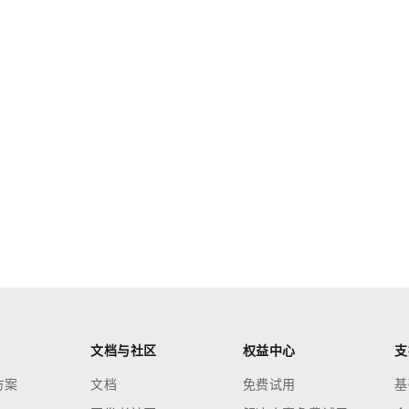
文档与社区
权益中心
支
方案
文档
免费试用
基