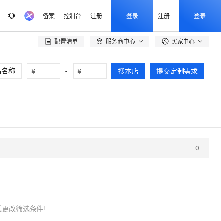
备案
控制台
注册
登录
注册
登录
配置清单
服务商中心
买家中心

¥
-
¥
搜本店
提交定制需求
0
更改筛选条件!