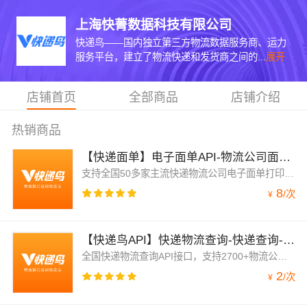
上海快菁数据科技有限公司
快递鸟——国内独立第三方物流数据服务商、运力
服务平台，建立了物流快递和发货商之间的...
展开
店铺首页
全部商品
店铺介绍
热销商品
【快递面单】电子面单API-物流公司面单打印-快递隐私面单API接口
支持全国50多家主流快递物流公司电子面单打印，统一模板尺寸，打印过程无需换纸。极速获取快递单号并自动上传，运单-订单号自动绑定，对接方便，无需调试打印机，打单效率提升4-6倍，并且支持隐私面单，提升用户体验
8
/
次
¥
【快递鸟API】快递物流查询-快递查询-包裹路由-物流查询-快递轨迹接口-全球快递查询-物流轨迹地图
全国快递物流查询API接口，支持2700+物流公司，覆盖所有的主流快递公司。无需快递编码即可实时获取最新轨迹，供网站、小程序、APP使用。目前服务50万+企业客户使用，快递鸟API接口稳定超可靠！快递物流查询-轨迹信息展示-物流查询接口API-快递轨迹查询-包裹路由-快递查询接口-物流信息展示
2
/
次
¥