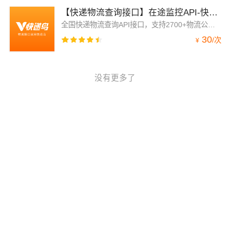
【快递物流查询接口】在途监控API-快递即时查询-订阅推送获取轨迹-全国物流查询API-快递单号自动识别查询
全国快递物流查询API接口，支持2700+物流公司，覆盖所有的主流快递公司，支持40多种物流链路状态节点。无需快递编码即可实时获取最新轨迹，供网站、小程序、APP使用。目前服务50万+企业客户使用，快递鸟API接口稳定超可靠！快递物流查询-轨迹信息展示-物流查询接口API-快递轨迹查询-包裹路由-快递查询接口-物流信息展示
30
/
次
¥
没有更多了