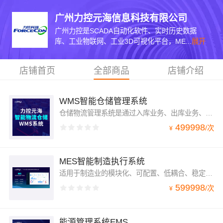
广州力控元海信息科技有限公司
广州力控是SCADA自动化软件、实时历史数据
库、工业物联网、工业3D可视化平台，ME...
展开
店铺首页
全部商品
店铺介绍
WMS智能仓储管理系统
仓储物流管理系统是通过入库业务、出库业务、库存调拨和库位管理等功能，对物料条码、批次管理、库存盘点、质检管理等功能的综合管理，最终实现的是企业仓储物流的信息与实物管理高度一致。
499998
/
次
¥
MES智能制造执行系统
适用于制造业的模块化、可配置、低耦合、稳定性强的MES系统平台，并通过实施一系列项目建设，最终为企业打造一个扎实、全面、可行、可靠的制造协同管理平台，从而迈出企业走向智能制造。
599998
/
次
¥
能源管理系统EMS