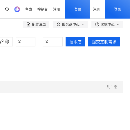
备案
控制台
注册
登录
注册
登录
配置清单
服务商中心
买家中心

¥
-
¥
搜本店
提交定制需求
共
1
条