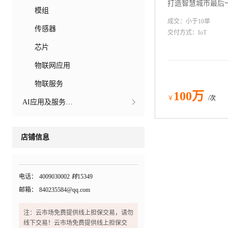
打造智慧城市最后
模组
成交：
小于10
单
传感器
交付方式：
IoT
芯片
物联网应用
物联服务
100
万
￥
/次
AI应用及服务市场
店铺信息
电话：
4009030002
转
15349
邮箱：
840235584@qq.com
注：云市场免费提供线上担保交易，请勿
线下交易！云市场免费提供线上担保交