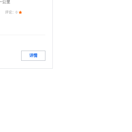
一公里
评论：
0

详情