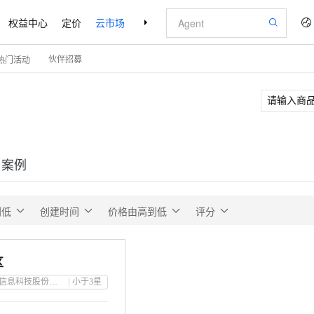
权益中心
定价
云市场
合作伙伴
支持与服务
了解阿里云
伙伴招募
热门活动
户案例
到低
创建时间
价格由高到低
评分
区
江苏卓易信息科技股份有限公司
小于3
星