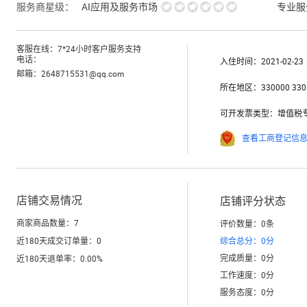
服务商星级：
AI应用及服务市场
专业服
客服在线：
7*24小时客户服务支持
电话：
入住时间：
2021-02-23
邮箱：
2648715531@qq.com
所在地区：
330000 330
可开发票类型：
增值税
查看工商登记信
店铺交易情况
店铺评分状态
商家商品数量：
7
评价数量：
0
条
近180天成交订单量：
0
综合总分：
0
分
完成质量：
0
分
近180天退单率：
0.00
%
工作速度：
0
分
服务态度：
0
分