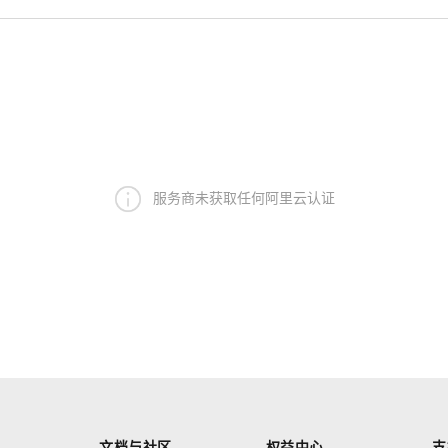
服务商未获取任何阿里云认证
文档与社区
权益中心
支