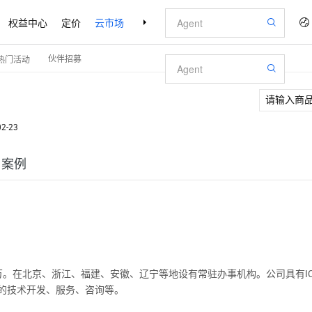
权益中心
定价
云市场
合作伙伴
支持与服务
了解阿里云
伙伴招募
热门活动
02-23
户案例
余万。在北京、浙江、福建、安徽、辽宁等地设有常驻办事机构。公司具有IC
的技术开发、服务、咨询等。