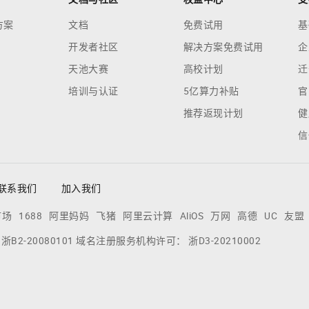
方案
文档
免费试用
基
开发者社区
解决方案免费试用
企
天池大赛
高校计划
迁
培训与认证
5亿算力补贴
官
推荐返现计划
健
信
联系我们
加入我们
市场
1688
阿里妈妈
飞猪
阿里云计算
AliOS
万网
高德
UC
友盟
：
浙B2-20080101
域名注册服务机构许可：
浙D3-20210002