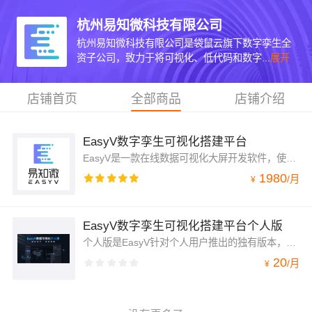
杭州易知微科技有限公司
杭州易知微科技有限公司是袋鼠云旗下数字孪生全
资子公司，致力于将可视化、低代码和数字...
展开
店铺首页
全部商品
店铺介绍
EasyV数字孪生可视化搭建平台
EasyV是一款在线数据可视化大屏开发软件，使用者无需设计经验或技术背景，通过简单的组件拖拽、图层、画布编辑等操作方式即可快速创建出美观酷炫的数据大屏。平台支持多种数据源类型接入，具备数据实时更新性强、视觉效果丰富等特点。通过灵活多样的图表形式对庞杂的数据进行直观、清晰的可视化呈现，可视化大屏方便快速地洞察复杂业务背后的数据本质，帮助管理者及时发现问题，指导相关决策。
1980
/
月
¥
EasyV数字孪生可视化搭建平台个人版
个人版是EasyV针对个人用户推出的独有版本，支持用户0代码上手可视化大屏设计，适合没有任何编程基础的设计师、运营、学生等用户群体，轻松上手数据看板搭建，实用场景包括可视化大屏搭建、项目原型绘制、业务数据盘点、工作汇报、年终汇报等。
20
/
月
¥