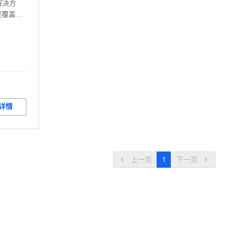
解决方
建覆盖全
申报体
新体验，
智能化、
详情
上一页
1
下一页