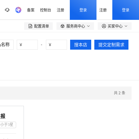
备案
控制台
注册
登录
注册
登录
配置清单
服务商中心
买家中心

¥
-
¥
搜本店
提交定制需求
共
2
条
申报
小于3
星