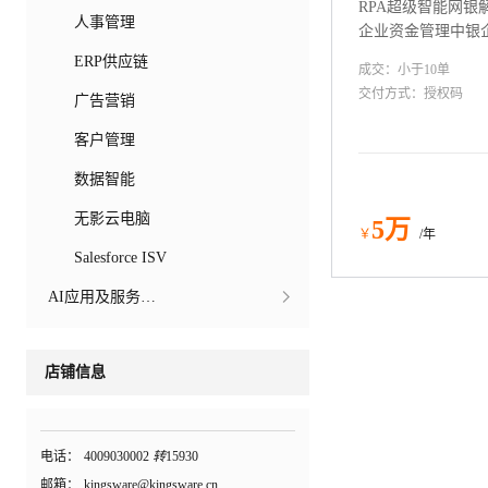
RPA超级智能网银
人事管理
企业资金管理中银
“RPA+AI”自动
ERP供应链
成交：
小于10
单
进行应收应付核销
交付方式：
授权码
广告营销
作，无需签三方协
现快速实施交付，
客户管理
效率和效果。
数据智能
无影云电脑
5
万
￥
/年
Salesforce ISV
AI应用及服务市场
店铺信息
电话：
4009030002
转
15930
邮箱：
kingsware@kingsware.cn