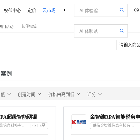
权益中心
定价
云市场
合作伙伴
支持与服务
了解阿里云
伙伴招募
热门活动
户案例
到低
创建时间
价格由高到低
评分
PA超级智能网银
金智维RPA智能税务
珠海金智维信息科技有限公司
小于3
星
珠海金智维信息科技有限公司