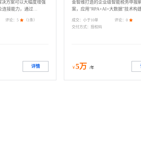
解决方案可以大幅度增强
金智维打造的企业级智能税务申报
企连接能力，通过
案，应用“RPA+AI+大数据”技术构
下载银行流水、回单、票据，
层级、全业务、全税种的智慧税务
成交：
小于10
单
评论：
5

（
1
条）
评论：
0

、自动制证等自动化操
系，让财务人员开启一键自动报税
交付方式：
授权码
议且安全合规无风险，实
助力企业推进税务管理的数字化、
大幅度提升企业资金管理
共享化转型。
5
万
详情
￥
/年