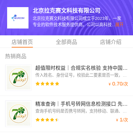
北京拉克赛文科技有限公司
北京拉克赛文科技有限公司成立于2023年，一家
专业的软件技术服务提供商。公司以高科技...
展开
店铺首页
全部商品
店铺介绍
热销商品
超值限时权益｜合规实名核验 支持中国港澳台认证 三星店铺放心选
传入姓名、身份证号，校验此二要素是否一致，同时返回生日、性别、籍贯等信息。高质量接口，直连接口实时核验。支持中国港澳台居民居住证核验，810000、820000、830000开头的证件号码。
0.70
/
次
¥
精准查询｜手机号转网信息检测接口 先体验再选购 售后无忧
查询手机号码是否携号转网，支持移动、联通、电信三网运营商，官方实时接口，更准确、更稳定。
1
/
次
¥