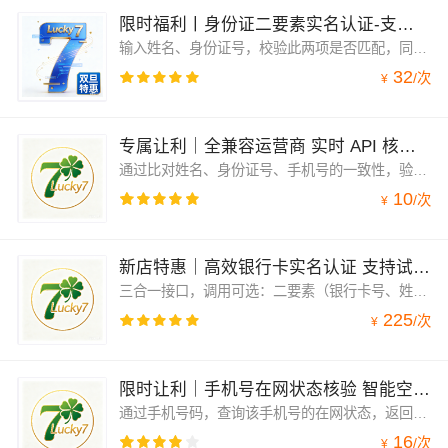
限时福利丨身份证二要素实名认证-支持中国港澳台核验 3 星新店保障
输入姓名、身份证号，校验此两项是否匹配，同时返回生日、性别、籍贯等信息。全实时优质接口，直连官方权威核验，支持港澳台。支持中国港澳台居民居住证核验，810000、820000、830000开头的证件号码。售后无忧！API 实名核验：官方数据源保障精准度！
32
/
次
¥
专属让利｜全兼容运营商 实时 API 核验 广电三要素适配 API
通过比对姓名、身份证号、手机号的一致性，验证此三项是否匹配。支持移动、联通、电信三网手机号三要素的验证，支持携号转网，直连运营商数据源，全实时优质接口，直连官方，权威核验，服务安全稳定，毫秒级响应。
10
/
次
¥
新店特惠｜高效银行卡实名认证 支持试用 交易稳妥有保障
三合一接口，调用可选：二要素（银行卡号、姓名）、三要素（银行卡号、姓名、证件号）、四要素（银行卡号、姓名、证件号、手机号码），输出信息一致与否。支持所有银行的借贷记卡【包含地方、商业银行】，接口直连银联，纯实时交易，官方数据源更可靠，银行级别安全、更稳定。售后无忧！API 实名核验：官方数据源保障精准度！
225
/
次
¥
限时让利｜手机号在网状态核验 智能空号检测 合规稳定接口
通过手机号码，查询该手机号的在网状态，返回内容有正常使用、停机、在网但不可用、不在网（销号/未启用/异常）、预销户等多种状态，支持携号转网号码查询。售后无忧！API 实名核验：官方数据源保障精准度！
16
/
次
¥