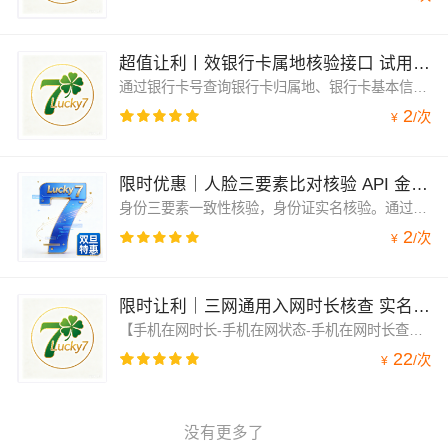
超值让利丨效银行卡属地核验接口 试用满意再下单 服务有保障
通过银行卡号查询银行卡归属地、银行卡基本信息、卡种、卡类型、银行名称、银行英文缩写、总行的联行号、银行logo、官网地址、电话等基本信息。支持几千家银行，一万多卡种！售后无忧！API 实名核验：官方数据源保障精准度！
2
/
次
¥
限时优惠｜人脸三要素比对核验 API 金融风控必备 双旦免费试用+折扣
身份三要素一致性核验，身份证实名核验。通过传入姓名、身份证号、人脸照片，与公安库身份证头像进行权威比对核验，核验身份信息的真伪，返回比对分值。直连官方渠道，实时联网数据核查，零存储，毫秒级响应，信息验证科学严谨，数据可靠。可支持高并发，在线售后技术对接。售后无忧！API 实名核验：官方数据源保障精准度！
2
/
次
¥
限时让利｜三网通用入网时长核查 实名认证 携号转网适配
【手机在网时长-手机在网状态-手机在网时长查询】传入手机号码，查询该手机号的在网时长，返回时间区间，支持携号转网号码查询。
22
/
次
¥
没有更多了