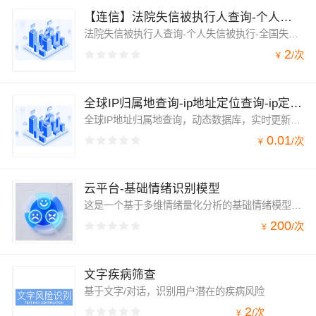
【连信】法院失信被执行人查询-个人失信被执行-全国失信被执行人-失信被执行查询-老赖黑名单-失信被执行人
法院失信被执行人查询-个人失信被执行-全国失信被执行人-老赖黑名单-失信被执行人-失信被执行查询
2
/
次
¥
全球IP归属地查询-ip地址定位查询-ip定位-IP地址查询-IP地址解析-IPv6地址查询-ip查询【支持IPv6地址定位】
全球IP地址归属地查询，动态数据库，实时更新，返回国家、省、市、地区、经纬度等位置信息，通过终端设备IP地址获取其当前所在地理位置，精确到市级，常用于显示当地城市天气预报、初始化用户城市等非精确定位场景。IP定位支持IPv6地址定位。
0.01
/
次
¥
云平台-基础情绪识别模型
这是一个基于多维情绪量化分析的基础情绪模型API接口，能够将文本或语音内容转化为标准化的情绪维度数据（如愉悦度、兴奋度、平静度等），为各类应用提供高效、精准且易于集成的核心情感识别能力。
200
/
次
¥
文字疾病筛查
基于文字/对话，识别用户潜在的疾病风险
2
/
次
¥