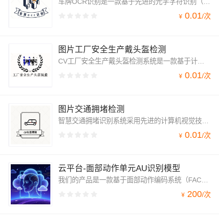
车牌OCR识别是一款基于先进的光学字符识别（OCR）技术，专门用于识别车牌信息的智能产品。它通过拍摄或上传车牌图片，能够自动、快速、准确地识别出车牌号码、颜色、类型等关键信息，为交通管理、车辆追踪、停车场管理等领域提供高效便捷的技术支持。
0.01
/
次
¥
图片工厂安全生产戴头盔检测
CV工厂安全生产戴头盔检测系统是一款基于计算机视觉技术的智能化安全监管系统。该系统利用先进的图像识别算法，对工厂生产现场的员工是否佩戴安全头盔进行实时检测，确保安全生产，降低工伤风险。
0.01
/
次
¥
图片交通拥堵检测
智慧交通拥堵识别系统采用先进的计算机视觉技术，能够实时捕捉道路监控视频中的车辆流动情况，通过深度学习算法对视频数据进行分析处理，准确判断交通拥堵状况。系统具备高效、准确、实时的特点，能够帮助交通管理部门快速响应，采取有效措施缓解交通拥堵。
0.01
/
次
¥
云平台-面部动作单元AU识别模型
我们的产品是一款基于面部动作编码系统（FACS）的AU识别API接口，能通过视频自动检测并量化面部44个动作单元的独立或组合活动，为情绪识别、微表情分析及行为科学研究提供最客观、精细的肌肉运动级数据基础。
200
/
次
¥