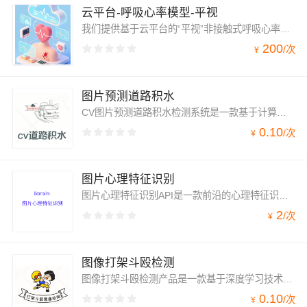
云平台-呼吸心率模型-平视
我们提供基于云平台的“平视”非接触式呼吸心率监测模型，通过普通摄像头实时、无感地测量用户的生命体征，并将数据同步至云端进行分析与长期健康追踪。
200
/
次
¥
图片预测道路积水
CV图片预测道路积水检测系统是一款基于计算机视觉（CV）技术的创新产品，专门用于对道路积水进行快速、准确的检测。该系统利用先进的图像识别和深度学习算法，对道路实时拍摄的图片进行分析，预测并识别出积水区域，为交通管理部门提供有力的决策支持，保障道路交通的安全与顺畅。
0.10
/
次
¥
图片心理特征识别
图片心理特征识别API是一款前沿的心理特征识别工具，通过深度学习技术，结合大数据和心理学理论，实现了从图片中准确捕捉人的心理特征。无论您是心理咨询师、人力资源专家，还是市场营销人员，这款API都能助您轻松解读人类心灵，把握个体需求，提升工作效率。
2
/
次
¥
图像打架斗殴检测
图像打架斗殴检测产品是一款基于深度学习技术的高效智能监控解决方案，专注于实时监测和分析监控视频中的打架斗殴事件。通过对视频画面的精准识别和行为模式分析，本产品能够迅速发现并定位打架斗殴行为，为安全管理提供强有力的支持。
0.10
/
次
¥