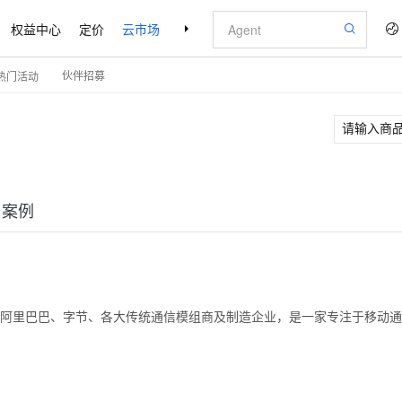
权益中心
定价
云市场
合作伙伴
支持与服务
了解阿里云
伙伴招募
热门活动
户案例
自阿里巴巴、字节、各大传统通信模组商及制造企业，是一家专注于移动通信