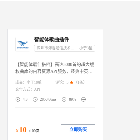
智能体歌曲插件
深圳市海睿通信技术有限公司
小于3
星
【智能体最佳搭档】高达5000首的超大版
权曲库的内容资源API服务，经典中英文
儿歌、童话、故事、古诗词、轻音乐等资
成交：
小于10
单
评论：
5

（
1
条）
源类型一应俱全，助力一站式搭建儿童陪
交付方式：
API
伴智能体内容资源库！




4.3
2850.86ms
89%
10
立即购买
￥
/100次