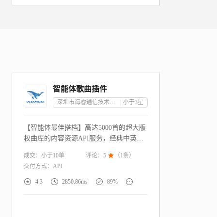
智能体歌曲插件
深圳市海睿通信技术有限公司
小于3
星
【智能体最佳搭档】高达5000首的超大版
权曲库的内容资源API服务，经典中英文
儿歌、童话、故事、古诗词、轻音乐等资
成交：
小于10
单
评论：
5

（
1
条）
源类型一应俱全，助力一站式搭建儿童陪
交付方式：
API
伴智能体内容资源库！




4.3
2850.86ms
89%