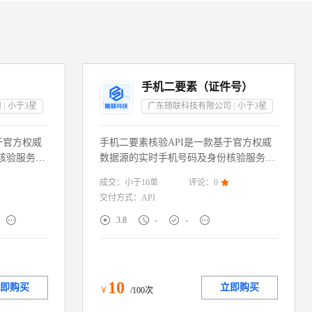
手机二要素（证件号）
司
小于3
星
广东随联科技有限公司
小于3
星
于官方权威
手机二要素核验API是一款基于官方权威
核验服务，
数据源的实时手机号码及身份核验服务，
机号码”实
通过校验用户提供的“证件号+手机号码”
成交：
小于10
单
评论：
0

户身份信息真
实名信息 一致性，快速判定用户身份信息
交付方式：
API
秒级返回核
真实性。服务直连权威渠道，毫秒级返回
游戏防沉
核验结果。广泛适配金融风控、游戏防沉





3.8
-
-
实名制的场
迷、政务服务、电商注册等需实名制的场
身份核验体
景，助力企业构建合规高效的身份核验体
。
系，降低虚假注册与欺诈风险
10
即购买
立即购买
￥
/100次