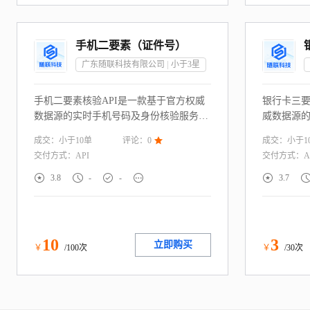
手机二要素（证件号）
广东随联科技有限公司
小于3
星
手机二要素核验API是一款基于官方权威
银行卡三要
数据源的实时手机号码及身份核验服务，
威数据源
通过校验用户提供的“证件号+手机号码”
致性核验服
成交：
小于10
单
成交：
小于1
评论：
0

实名信息 一致性，快速判定用户身份信息
名+身份证
交付方式：
API
交付方式：
A
真实性。服务直连权威渠道，毫秒级返回
性，快速
核验结果。广泛适配金融风控、游戏防沉
性。服务





3.8
-
-
3.7
迷、政务服务、电商注册等需实名制的场
结果。广
景，助力企业构建合规高效的身份核验体
绑定等需
系，降低虚假注册与欺诈风险
规高效的
欺诈风险
10
3
立即购买
￥
/100次
￥
/30次