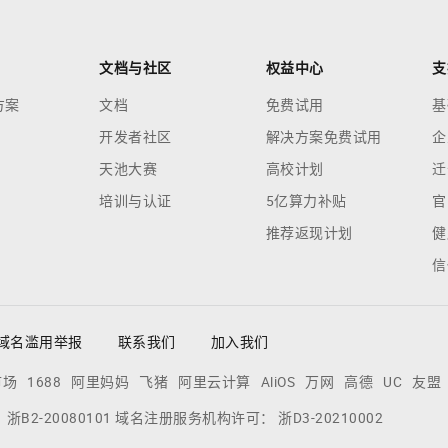
文档与社区
权益中心
支
方案
文档
免费试用
基
开发者社区
解决方案免费试用
企
天池大赛
高校计划
迁
培训与认证
5亿算力补贴
官
推荐返现计划
健
信
域名滥用举报
联系我们
加入我们
市场
1688
阿里妈妈
飞猪
阿里云计算
AliOS
万网
高德
UC
友盟
：
浙B2-20080101
域名注册服务机构许可：
浙D3-20210002