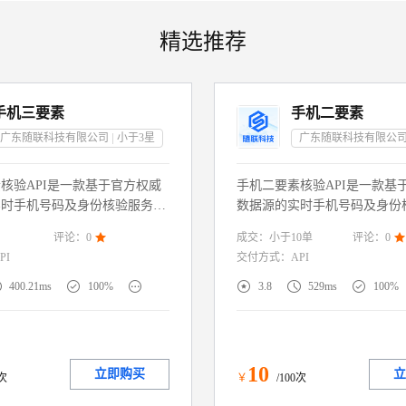
精选推荐
手机三要素
手机二要素
广东随联科技有限公司
小于3
星
广东随联科技有限公
核验API是一款基于官方权威
手机二要素核验API是一款基
实时手机号码及身份核验服务，
数据源的实时手机号码及身份
户提供的“姓名+身份证号码
通过校验用户提供的“姓名+手
成交：
小于10
单
评论：
0

评论：
0

”实名信息 一致性，快速判定用
名信息 一致性，快速判定用
PI
交付方式：
API
息真实性。服务直连权威渠道，
实性。服务直连权威渠道，毫
回核验结果。广泛适配金融风
验结果。广泛适配金融风控、






400.21ms
100%
3.8
529ms
100%
防沉迷、政务服务、电商注册等
迷、政务服务、电商注册等需
的场景，助力企业构建合规高效
景，助力企业构建合规高效的
验体系，降低虚假注册与欺诈风
系，降低虚假注册与欺诈风险
10
立即购买
立
0次
￥
/100次