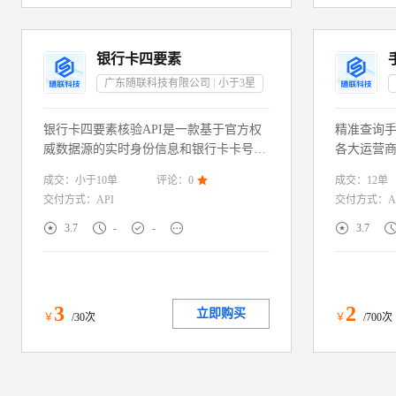
银行卡四要素
广东随联科技有限公司
小于3
星
银行卡四要素核验API是一款基于官方权
精准查询
威数据源的实时身份信息和银行卡卡号一
各大运营
致性核验服务，通过校验用户提供的“姓
电信），
成交：
小于10
单
成交：
12
单
评论：
0

名+身份证号码+银行卡号码+手机号码”信
号、在网
交付方式：
API
交付方式：
A
息 一致性，快速判定用户身份和银行卡信
号（未知
息真实性。服务直连权威渠道，毫秒级返
信息权威





3.7
-
-
3.7
回核验结果。广泛适配金融风控、电商银
行账号绑定等需实名制的场景，助力企业
构建合规高效的身份核验体系，降低虚假
信息与欺诈风险。
3
2
立即购买
￥
/30次
￥
/700次