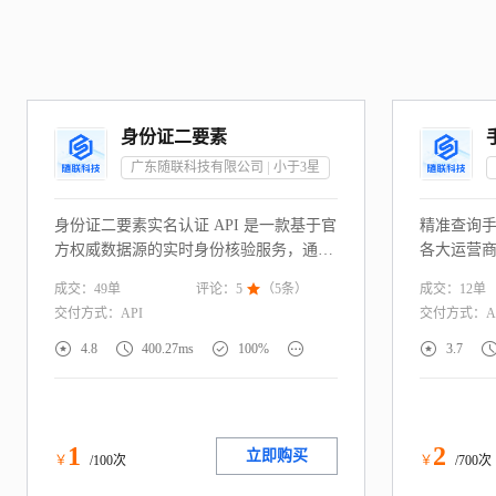
身份证二要素
广东随联科技有限公司
小于3
星
身份证二要素实名认证 API 是一款基于官
精准查询
方权威数据源的实时身份核验服务，通过
各大运营
校验用户提供的“姓名+身份证号码”一致
电信），
成交：
49
单
成交：
12
单
评论：
5

（
5
条）
性，快速判定身份信息真实性。服务直连
号、在网
交付方式：
API
交付方式：
A
权威渠道，毫秒级返回核验结果，同时支
号（未知
持解析年龄、生日、归属地等附加信息。
信息权威





4.8
400.27ms
100%
3.7
广泛适配金融风控、游戏防沉迷、政务服
务、电商注册等需实名制的场景，助力企
业构建合规高效的身份核验体系，降低虚
假注册与欺诈风险。
1
2
立即购买
￥
/100次
￥
/700次