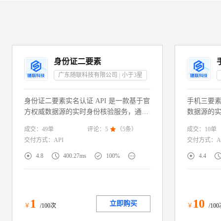
身份证二要素
广东随联科技有限公司
小于3
星
身份证二要素实名认证 API 是一款基于官
手机三要素
方权威数据源的实时身份核验服务，通过
数据源的
校验用户提供的“姓名+身份证号码”一致
通过校验用
成交：
49
单
成交：
10
单
评论：
5

（
5
条）
性，快速判定身份信息真实性。服务直连
+手机号码
交付方式：
API
交付方式：
A
权威渠道，毫秒级返回核验结果，同时支
户身份信
持解析年龄、生日、归属地等附加信息。
毫秒级返





4.8
400.27ms
100%
4.4
广泛适配金融风控、游戏防沉迷、政务服
控、游戏
务、电商注册等需实名制的场景，助力企
需实名制
业构建合规高效的身份核验体系，降低虚
的身份核
假注册与欺诈风险。
险。
1
10
立即购买
￥
/100次
￥
/10