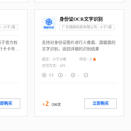
身份证OCR文字识别
司
小于3
星
广东随联科技有限公司
小于3
星
基于官方权
支持对身份证图片进行人像面、国徽面的
行卡卡号一
文字识别，返回详细的识别结果
提供的“姓
成交：
小于10
单
评论：
0

手机号码”信
交付方式：
API
份和银行卡信
，毫秒级返




3.3
-
-
控、电商银
，助力企业
，降低虚假
2
即购买
立即购买
￥
/200次