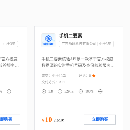
手机二要素
司
小于3
星
广东随联科技有限公司
小于3
星
于官方权威
手机二要素核验API是一款基于官方权威
核验服务，
数据源的实时手机号码及身份核验服务，
份证号码
通过校验用户提供的“姓名+手机号码”实
成交：
小于10
单
评论：
0

，快速判定用
名信息 一致性，快速判定用户身份信息真
交付方式：
API
权威渠道，
实性。服务直连权威渠道，毫秒级返回核
配金融风
验结果。广泛适配金融风控、游戏防沉





%
3.8
529ms
100%
电商注册等
迷、政务服务、电商注册等需实名制的场
建合规高效
景，助力企业构建合规高效的身份核验体
册与欺诈风
系，降低虚假注册与欺诈风险。
10
即购买
立即购买
￥
/100次