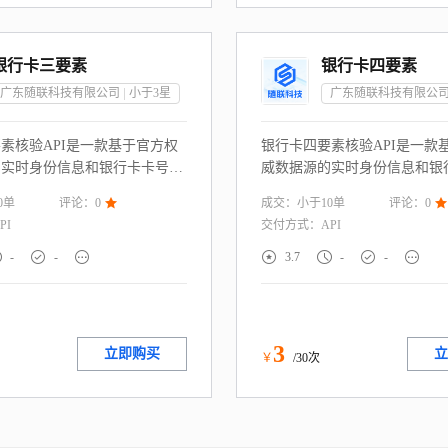
银行卡三要素
银行卡四要素
广东随联科技有限公司
小于3
星
广东随联科技有限公
素核验API是一款基于官方权
银行卡四要素核验API是一款
的实时身份信息和银行卡卡号一
威数据源的实时身份信息和银
务，通过校验用户提供的“姓
致性核验服务，通过校验用户
0
单
成交：
小于10
单
评论：
0

评论：
0

号码+银行卡号码”信息 一致
名+身份证号码+银行卡号码+
PI
交付方式：
API
判定用户身份和银行卡信息真实
息 一致性，快速判定用户身
直连权威渠道，毫秒级返回核验
息真实性。服务直连权威渠道







-
-
3.7
-
-
泛适配金融风控、电商银行账号
回核验结果。广泛适配金融风
实名制的场景，助力企业构建合
行账号绑定等需实名制的场景
身份核验体系，降低虚假信息与
构建合规高效的身份核验体系
。
信息与欺诈风险。
3
立即购买
立
￥
/30次