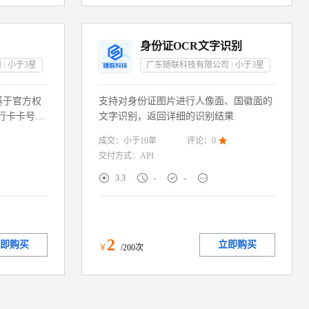
身份证OCR文字识别
司
小于3
星
广东随联科技有限公司
小于3
星
基于官方权
支持对身份证图片进行人像面、国徽面的
行卡卡号一
文字识别，返回详细的识别结果
提供的“姓
成交：
小于10
单
评论：
0

息 一致
交付方式：
API
卡信息真实
级返回核验




3.3
-
-
商银行账号
企业构建合
虚假信息与
2
即购买
立即购买
￥
/200次