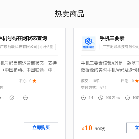
热卖商品
手机号码在网状态查询
手机三要素
广东随联科技有限公司
小于3
星
广东随联科技有限公
手机号码当前运营商状态，支持
手机三要素核验API是一款基
商（中国移动、中国联通、中国
数据源的实时手机号码及身份
全面识别号码是否为空号、实
通过校验用户提供的“姓名+身
成交：
10
单
评论：
0

评论：
0

、停机、沉默号、风险号、库无
+手机号码”实名信息 一致性
PI
交付方式：
API
号码）等状态，返回的响应结果
户身份信息真实性。服务直连
、准确、低延迟。
毫秒级返回核验结果。广泛适






-
-
4.4
400.21ms
100
控、游戏防沉迷、政务服务、
需实名制的场景，助力企业构
的身份核验体系，降低虚假注
险。
10
立即购买
立
￥
/100次