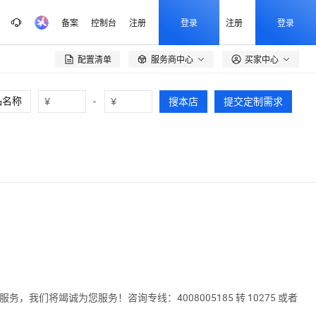
备案
控制台
注册
登录
注册
登录
配置清单
服务商中心
买家中心

¥
-
¥
搜本店
提交定制需求
将竭诚为您服务！咨询专线：4008005185 转 10275 或者