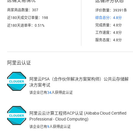
店铺交易情况
店铺评分状态
商家商品数量：
307
评价数量：
39391
条
近180天成交订单量：
198
综合总分：
4.8
分
完成质量：
4.8
分
近180天退单率：
0.51
%
工作速度：
4.8
分
服务态度：
4.8
分
阿里云认证
阿里云PSA（合作伙伴解决方案架构师）公共云存储解
决方案考试
该企业已有
34
人获得此认证
阿里云云计算工程师ACP认证 (Alibaba Cloud Certified
Professional - Cloud Computing)
该企业已有
9
人获得此认证