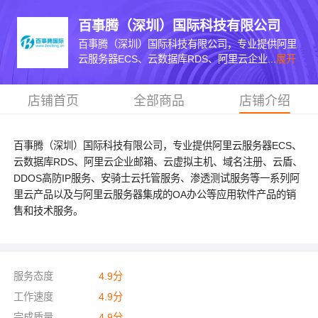
百事腾（深圳）国际科技有限公司
百事腾（深圳）国际科技有限公司，专业提供阿里
云服务器ECS、云数据库RDS、阿里云企业...
展开
店铺首页
全部商品
店铺介绍
百事腾（深圳）国际科技有限公司，专业提供阿里云服务器ECS、
云数据库RDS、阿里云企业邮箱、云虚拟主机、域名注册、云盾、
DDOS高防IP服务、安骑士云托管服务、渗透测试服务等一系列阿
里云产品以及与阿里云服务器集成的OA办公等应用软件产品的销
售和技术服务。
服务态度
4.9
分
工作速度
4.9
分
完成质量
4.9
分