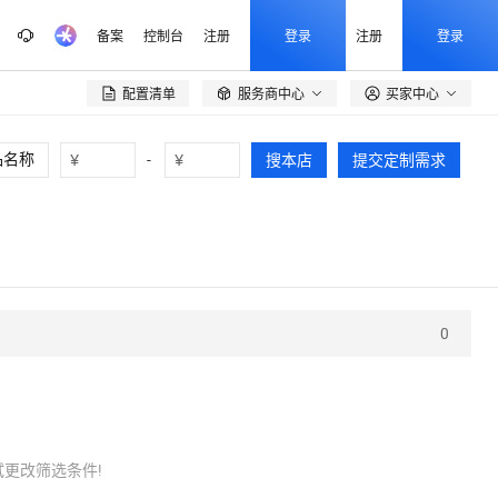
备案
控制台
注册
登录
注册
登录
配置清单
服务商中心
买家中心

¥
-
¥
搜本店
提交定制需求
0
更改筛选条件!