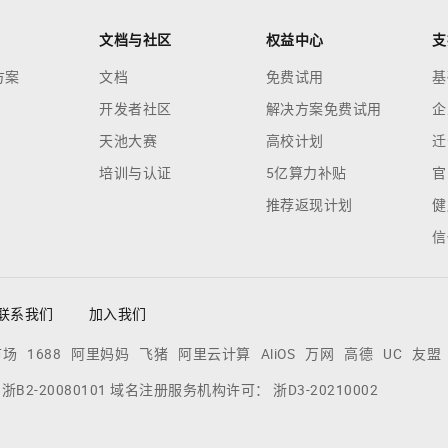
文档与社区
权益中心
支
方案
文档
免费试用
基
开发者社区
解决方案免费试用
企
天池大赛
高校计划
迁
培训与认证
5亿算力补贴
官
推荐返现计划
健
信
联系我们
加入我们
市场
1688
阿里妈妈
飞猪
阿里云计算
AliOS
万网
高德
UC
友盟
：
浙B2-20080101
域名注册服务机构许可：
浙D3-20210002