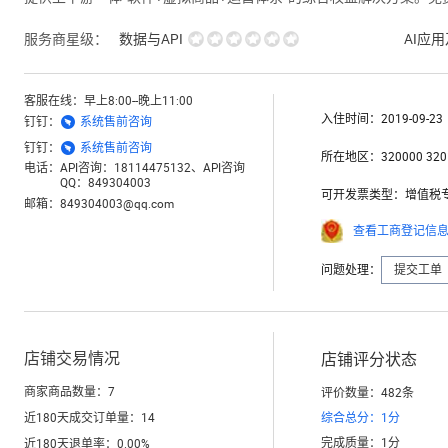
服务商星级：
数据与API
AI应
客服在线：
早上8:00--晚上11:00
入住时间：
2019-09-23

钉钉：
系统售前咨询

钉钉：
系统售前咨询
所在地区：
320000 320
电话：
API咨询：18114475132、API咨询
QQ：849304003
可开发票类型：
增值税
邮箱：
849304003@qq.com
查看工商登记信
问题处理：
提交工单
店铺交易情况
店铺评分状态
商家商品数量：
7
评价数量：
482
条
近180天成交订单量：
14
综合总分：
1
分
完成质量：
1
分
近180天退单率：
0.00
%