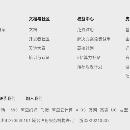
文档与社区
权益中心
支
方案
文档
免费试用
基
开发者社区
解决方案免费试用
企
天池大赛
高校计划
迁
培训与认证
5亿算力补贴
官
推荐返现计划
健
信
联系我们
加入我们
市场
1688
阿里妈妈
飞猪
阿里云计算
AliOS
万网
高德
UC
友盟
：
浙B2-20080101
域名注册服务机构许可：
浙D3-20210002