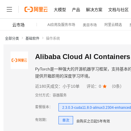
大模型
产品
解决方案
文档与社区
云市场
AI应用及服务市场
阿里云精选
类目市场
全部分类
基础软件
操作系统
Alibaba Cloud AI Containe
PyTorch是一种强大的开源机器学习框架，支持基本
提供开箱即用的深度学习环境。
近180天成交：
小于10单
评论：
0

（
0
条）
交付方式：
容器服务
套餐版本
：
2.3.0.3-cuda11.8.0-alinux3.2304-enhanced
有效期
：
单次
自购买之日起
5年
有效