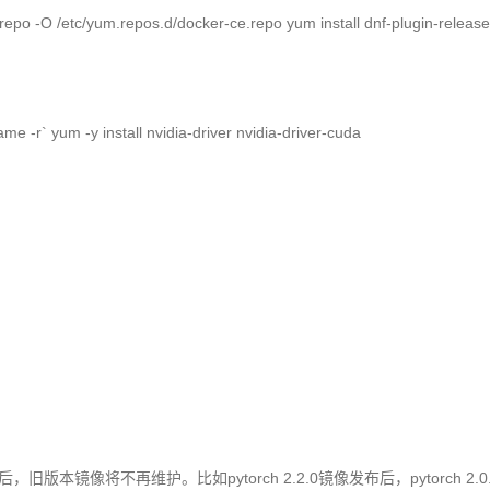
.repo -O /etc/yum.repos.d/docker-ce.repo yum install dnf-plugin-release
me -r` yum -y install nvidia-driver nvidia-driver-cuda
，旧版本镜像将不再维护。比如pytorch 2.2.0镜像发布后，pytorch 2.