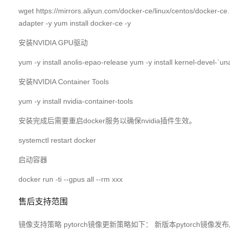
wget https://mirrors.aliyun.com/docker-ce/linux/centos/docker-ce
adapter -y yum install docker-ce -y
安装NVIDIA GPU驱动
yum -y install anolis-epao-release yum -y install kernel-devel-`una
安装NVIDIA Container Tools
yum -y install nvidia-container-tools
安装完成后需要重启docker服务以确保nvidia插件生效。
systemctl restart docker
启动容器
docker run -ti --gpus all --rm xxx
售后支持范围
镜像支持策略 pytorch镜像更新策略如下： 新版本pytorch镜像发布后