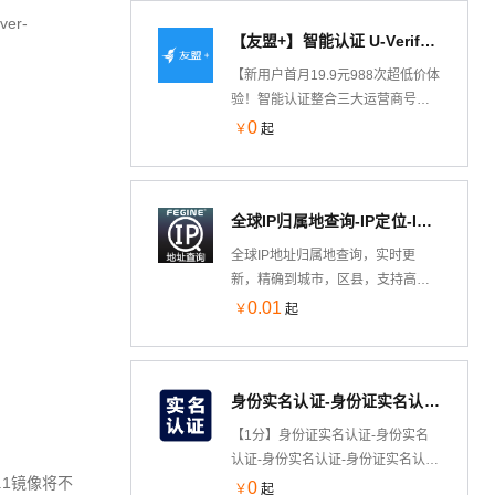
致，返回验证结果。直连官方数据
ver-
【友盟+】智能认证 U-Verify（一键登录）
源，支持四网合一（移动、联通、
电信、广电），支持携号转网查
【新用户首月19.9元988次超低价体
询。毫秒级响应，支持高并发，24h
验！智能认证整合三大运营商号码
不间断运维，专业技术支持在线服
认证能力，提供安全、极速的登录
0
￥
起
务。
体验，提升用户注册率；融合友盟
+全域数据能力和AI风控技术，诊断
设备风险，保障用户增长健康。
全球IP归属地查询-IP定位-IP查询-支持高并发-毫秒级-免费
全球IP地址归属地查询，实时更
新，精确到城市，区县，支持高并
发，平均延迟20ms，将IP信息转换
0.01
￥
起
为地理位置信息。包含IP地址最
全，更新频率最快的IP地址定位工
具。
身份实名认证-身份证实名认证-身份证实名-实名认证-身份证二要素-身份证实名认证-身份实名认证-身份证号码...
【1分】身份证实名认证-身份实名
认证-身份实名认证-身份证实名认
0.1镜像将不
证-身份证二要素-身份证实名认证-
0
￥
起