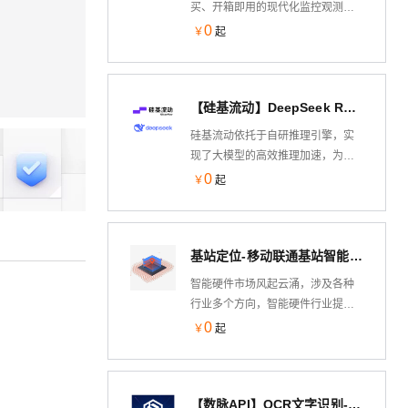
买、开箱即用的现代化监控观测产
品，全面覆盖从 App、Web 到基础
0
￥
起
设施及云平台的完整监控方案，支
持400+流行云服务和技术栈的集
成，是能够提供全球化监控
【硅基流动】DeepSeek R1 模型推理服务
（metrics、logs、trace、events）
的强大数据接入与分析平台。观测
硅基流动依托于自研推理引擎，实
云致力于为用户提供统一，智能，
现了大模型的高效推理加速，为开
安全，高效的监控体验。
发者提供极速响应、价格亲民、体
0
￥
起
验丝滑的模型 API。让用户无需关注
模型层面的底层技术细节，无需担
心研发阶段与产品大规模推广所带
基站定位-移动联通基站智能硬件导航-解决方案
来的高昂算力成本，助力开发者和
企业聚焦产品创新。
智能硬件市场风起云涌，涉及各种
行业多个方向，智能硬件行业提供
LBS解决方案，满足智能硬件定
0
￥
起
位、检索、地图、路线规划、导航
等各种需求，覆盖安全、医疗、运
动、车载设备、智能家居、物联
【数脉API】OCR文字识别-身份证OCR识别-身份证图片信息识别-身份证正反面识别-身份证双面识别-身份证头像...
网、飞行器等。