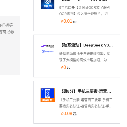
9年老店◆【身份证OCR文字识别-
OCR识别】传入身份证照片，识别
照片文字信息并返回，包括姓名、
0.01
￥
起
AI框架等
身份证号码、性别、民族、出生年
情可以参
月日、地址、签发机关及有效期。
支持正反面识别，可识别身份证头
【硅基流动】DeepSeek V3 模型推理服务
像；格式为 JPG(JPEG)，BMP，
PNG，GIF，TIFF（小写也可以），
硅基流动依托于自研推理引擎，实
宽和⾼大于 8px，⼩于等于
现了大模型的高效推理加速，为开
4000px，大小不能超过1MB。识别
发者提供极速响应、价格亲民、体
0
￥
起
速度快，稳定性高。品质保障◆金
验丝滑的模型 API。让用户无需关注
牌售后—阿里云6星级金牌服务商
模型层面的底层技术细节，无需担
心研发阶段与产品大规模推广所带
【惠8分】手机三要素-运营商三要素-手机三要素实名认证-运营商实名认证-手机号三要素核验-运营商三要素实名...
来的高昂算力成本，助力开发者和
企业聚焦产品创新。
【手机三要素-运营商三要素-手机三
要素实名认证-运营商实名认证-手机
号三要素核验-运营商三要素实名认
0.08
￥
起
证】★输入姓名、身份证号码、手
机号码，验证三要素信息是否一