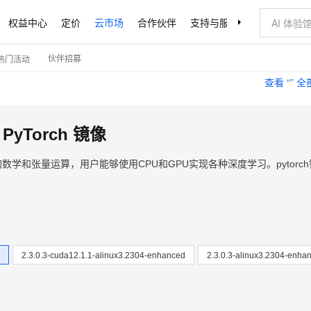
权益中心
定价
云市场
合作伙伴
支持与服务
了解阿里云
伙伴招募
热门活动
查看 “
” 
rs PyTorch 镜像
的数学和张量运算，用户能够使用CPU和GPU实现各种深度学习。pytorc
2.3.0.3-cuda12.1.1-alinux3.2304-enhanced
2.3.0.3-alinux3.2304-enha