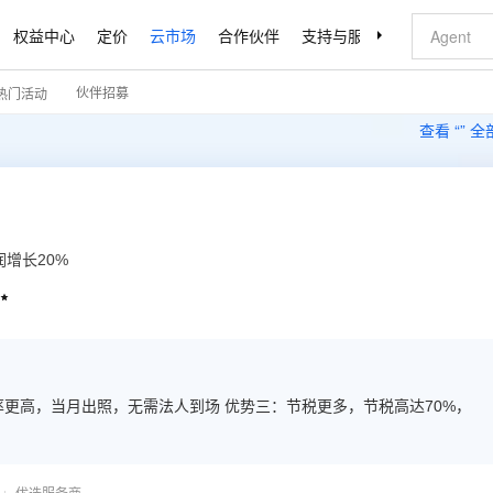
权益中心
定价
云市场
合作伙伴
支持与服务
了解阿里云
伙伴招募
热门活动
查看 “
” 
增长20%

更高，当月出照，无需法人到场 优势三：节税更多，节税高达70%，