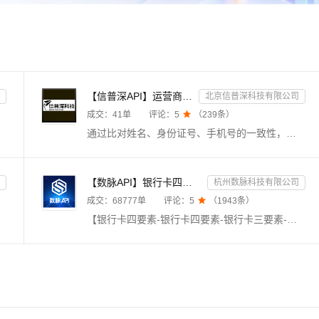
【信普深API】运营商二/三要素认证 企业实名风控核验 API
北京信普深科技有限公司
成交：
41
单
评论：
5

（
239
条）
通过比对姓名、身份证号、手机号的一致性，验证此三项是否匹配。支持移动、联通、电信三网手机号三要素的验证，支持携号转网，直连运营商数据源，全实时优质接口，直连官方，权威核验，服务安全稳定，毫秒级响应。
【数脉API】银行卡四要素-银行卡四元素-银行卡四要素-银行卡二三要素-银行卡三要素-银行卡二要素-银行卡二...
杭州数脉科技有限公司
成交：
68777
单
评论：
5

（
1943
条）
【银行卡四要素-银行卡四要素-银行卡三要素-银行卡三要素-银行卡二要素-银行卡二要素-银行卡三要素-银行卡实名认证-银行卡四要素-银行卡四要素核验-银行卡四要素校验-银行卡四要素核验】输入银行卡卡号、姓名、身份证号码、手机号，验证此四要素是否一致。银联官方渠道，实时联网核验，数据校验准确，仅供高质接口，零缓存毫秒级响应，欢迎采购咨询享5折优惠！诚信老店◆口碑商家◆精益求精◆品质保障◆金牌售后