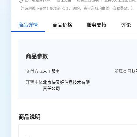

云市场服务保障：
担保交易
服务全程透明
支持5天无理由退款
（* 请勿线下交易！90%的欺诈、纠纷、资金盗取均由线下交易导致。）
商品详情
商品价格
服务支持
评论
商品参数
交付方式
人工服务
所属类目
财
开票主体
北京快又好信息技术有限
责任公司
商品说明