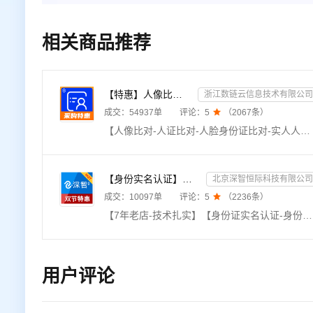
相关商品推荐
【特惠】人像比对-人证比对-人脸身份证比对-实人人证-人脸识别-人证验证-身份证三要素-实名
浙江数链云信息技术有限公司
成交：
54937
单
评论：
5

（
2067
条）
【人像比对-人证比对-人脸身份证比对-实人人证-人脸识别-人证验证-身份证三要素-实名】★输入姓名、身份证号码和一张人脸照片，进行专业数据比对，返回比对分值。直连官方数据源，校验准确，核验高效。毫秒级响应，支持高并发，24h不间断运维，专业技术支持在线服务。该接口可适配API活体检测接口及SDK活体检测接口（咨询客服）。
【身份实名认证】身份证二要素核验-身份证实名认证-身份证二要素-身份证实名-身份证实名认证-身份实名认证
北京深智恒际科技有限公司
成交：
10097
单
评论：
5

（
2236
条）
【7年老店-技术扎实】【身份证实名认证-身份证二要素】【免费赠送OCR产品】【精品API提供精品服务】身份实名认证二要素接口是根据核对姓名和身份证号码是否一致，进而核验个人身份真伪。身份实名认证-身份证-身份实名认证核验-身份实名认证-实名认证-身份证实名认证查询-身份实名认证-中国港澳台身份实名认证-身份实名认证查询-身份证认证-身份证实名】【有问题随时联系客服，及时响应】
用户评论