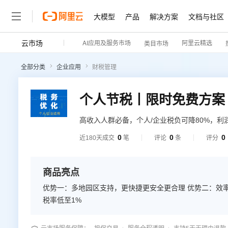
大模型
产品
解决方案
文档与社区
云市场
AI应用及服务市场
阿里云精选
类目市场
全部分类
企业应用
财税管理
个人节税丨限时免费方案
高收入人群必备，个人/企业税负可降80%，利润
0
0
0
近180天成交
笔
评论
条
评分
商品亮点
优势一：多地园区支持，更快捷更安全更合理 优势二：效率
税率低至1%