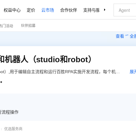
权益中心
定价
云市场
合作伙伴
支持与服务
了解阿里云
伙伴招募
热门活动
查看 “
” 
机器人（studio和robot）
robot）,用于编辑自主流程和运行百胜RPA实施开发流程，每个机器
展

效率质的提升，应用于包括银行、保险、新零售、财务、税务、法
执行流程操作
优选服务商