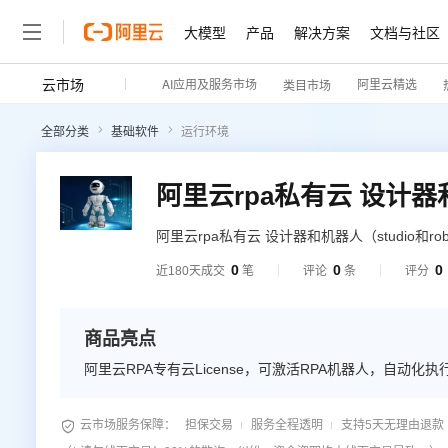
大模型
产品
解决方案
文档与社区
云市场
AI应用及服务市场
阿里云精选
类目市场
全部分类
基础软件
运行环境
阿里云rpa私有云 设计器和
阿里云rpa私有云 设计器和机器人（studio和
人的运行对应1个阿里云RPA专有云License。 百胜RPA实施开发服务提供丰富的基于流程的自动化技术和行业解
0
0
0
近180天成交
笔
评论
条
评分
决方案，为客户和合作伙伴的工作带来了工作
务等各行各业
商品亮点
阿里云RPA专有云License，可激活RPA机器人，自动化

云市场服务保障：
担保交易
服务全程透明
支持5天无理由退款