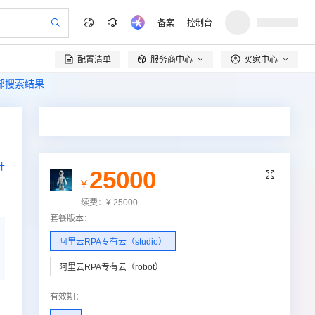
备案
控制台
配置清单
服务商中心
买家中心

全部搜索结果
开
25000

¥
续费：
¥
25000
套餐版本
：
阿里云RPA专有云（studio）
阿里云RPA专有云（robot）
有效期
：