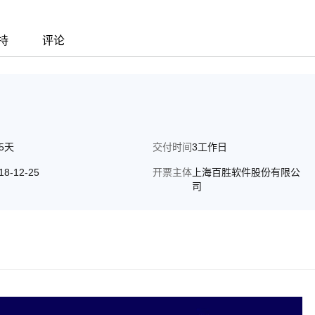
持
评论
65天
交付时间
3工作日
18-12-25
开票主体
上海百胜软件股份有限公
司