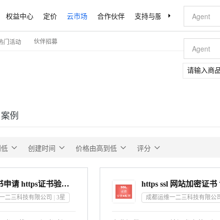
权益中心
定价
云市场
合作伙伴
支持与服务
了解阿里云
伙伴招募
热门活动
户案例
到低
创建时间
价格由高到低
评分
https证书申请 https证书验证 ssl证书安装 ssl证书部署 ssl证书续费 https证书过期续费
一二三科技有限公司
3
星
成都运维一二三科技有限公