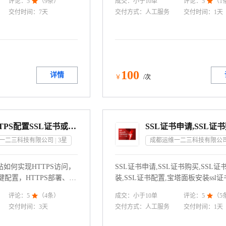
成交：
小于10
单
评论：
5

（
9
条）
评论：
5

（
1
交付时间：
7天
交付方式：
人工服务
交付时间：
1天
100
详情
￥
/次
网站HTTPS配置SSL证书或者代购买SSL 加密证书及安装
一二三科技有限公司
3
星
成都运维一二三科技有限公
如何实现HTTPS访问，
SSL证书申请,SSL证书购买,SSL证
键配置，HTTPS部署、安
装,SSL证书配置,宝塔面板安装ssl证书,
配置等服务。
升级 https证书,证书安装配置
成交：
小于10
单
评论：
5

（
4
条）
评论：
5

（
5
交付时间：
3天
交付方式：
人工服务
交付时间：
1天