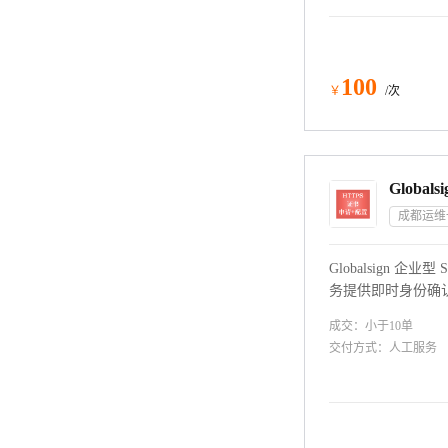
100
￥
/次
成都运维
Globalsign 企
务提供即时身份确认
SSL 是一个组织
成交：
小于10
单
域名验证的 SSL
交付方式：
人工服务
它激活浏览器挂锁和
识，并确保您的客
重视。网站访问者
公司运营，而不是