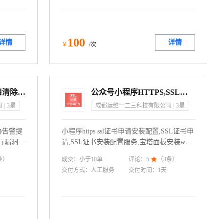
100
详情
详情
￥
/次
木马病毒清除/挖矿病毒清除/网页篡改修复/主机漏洞修复
公众号小程序HTTPS,SSL证书申请,证书配置服务
司
3
星
成都运维一二三科技有限公司
3
星
胁告警提
小程序https ssl证书申请安装配置,SSL证书申
行漏洞修
请,SSL证书安装配置服务,宝塔面板安装web
清除、挖
环境,配置SSL证书
成交：
小于10
单
条）
评论：
5

（
3
条）
基线检查
交付方式：
人工服务
交付时间：
1天
服务。