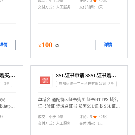
成交：
小于10
单
条）
评论：
5

（
5
条）
载
交付方式：
人工服务
交付时间：
1天
100
详情
详情
￥
/次
SSL证书申请,SSL证书购买,SSL证书安装,SSL证书配置
SSL证书申请 SSSL证书购买 SSL证书安装 SSL证书配置
司
3
星
成都运维一二三科技有限公司
3
星
书安
单域名 通配符ssl证书购买 证书HTTPS 域名
https
证书验证 泛域名证书 部署SSL证书 SSL证书
过期续费 域名配置https
成交：
小于10
单
条）
评论：
5

（
2
条）
交付方式：
人工服务
交付时间：
1天