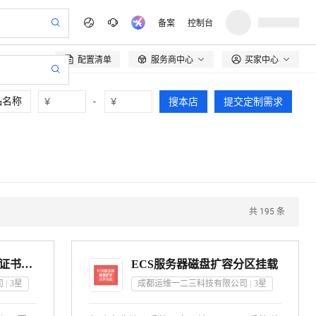
备案
控制台
配置清单
服务商中心
买家中心

¥
-
¥
搜本店
提交定制需求
共
195
条
https ssl 网站加密证书 证书安装 证书配置
ECS服务器磁盘扩容分区挂载
司
3
星
成都运维一二三科技有限公司
3
星