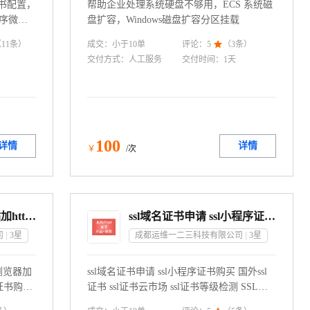
证书配置，
帮助企业处理系统硬盘不够用，ECS 系统磁
程序微信
盘扩容，Windows磁盘扩容分区挂载
成交：
小于10
单
（
11
条）
评论：
5

（
3
条）
交付方式：
人工服务
交付时间：
1天
100
详情
详情
￥
/次
SSL证书申请安装 网站加https浏览器加锁 DV OV EV证书安装
ssl域名证书申请 ssl小程序证书购买 国外ssl证书 ssl证书云市场 ssl证书检测 ssl证书部署安装 ssl证书配置
司
3
星
成都运维一二三科技有限公司
3
星
s浏览器加
ssl域名证书申请 ssl小程序证书购买 国外ssl
证书购
证书 ssl证书云市场 ssl证书等级检测 SSL证
书申请机构 ssl证书部署安装 ssl证书配置下