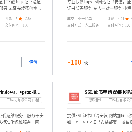
ps证书下载 https证书验证
专业提供https_ssl网站证书安装，
书部署 ssl证书续费价格 域
证书部署服务 专人一对一服务 小
s证书过期续费
苹果ATS防广告劫持
成交：
小于10
单
评论：
5

（
3
条）
评论：
4.94

交付时间：
1天
交付方式：
人工服务
交付时间：
1天
100
详情
￥
/次
linux、windows、vps云服务器运维代维服务
一二三科技有限公司
3
星
成都运维一二三科技有限公
专业代运维服务，服务器安
提供SSL证书申请安装 网站加http
队标准化运维服务，网站
锁 DV OV EV证书安装部署，域名
，安全代维.
买,https证书过期续费