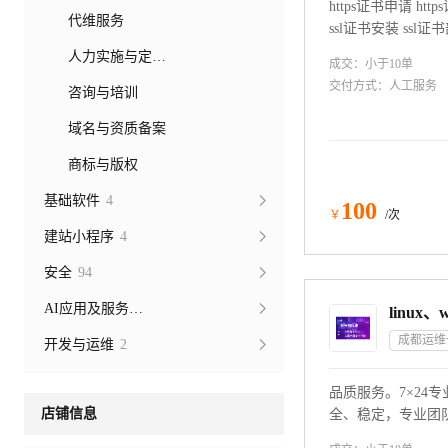
https证书申请 htt
代维服务
ssl证书安装 ssl证
名证书购买 http
人力实施与定制开发
成交：
小于10
单
交付方式：
人工服务
咨询与培训
域名与资质备案
商标与版权
基础软件
4
100
￥
/次
建站小程序
4
安全
94
AI应用及服务市场
成都运维
开发与运维
2
品质服务。7×24
店铺信息
全、稳定，专业团
维护，服务器代维