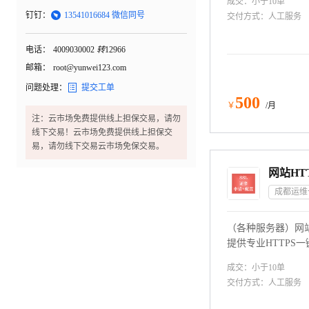
成交：
小于10
单

钉钉：
13541016684 微信同号
交付方式：
人工服务
电话：
4009030002
转
12966
邮箱：
root@yunwei123.com

问题处理：
提交工单
500
￥
/月
注：云市场免费提供线上担保交易，请勿
线下交易！云市场免费提供线上担保交
易，请勿线下交易云市场免保交易。
成都运维
（各种服务器）网站
提供专业HTTPS一
装，SSL证书安装
成交：
小于10
单
交付方式：
人工服务