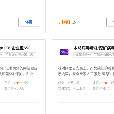
100
详情
￥
/次
Globalsign OV 企业型SSL证书 https证书SSL证书申请,证书配置服务
一二三科技有限公司
3
星
成都运维一二三科技有限公
业型 SSL 证书为您的网站和业
针对阿里云安骑士、态势感知的威
和强SSL保护。企业型
示内容，安全专家人工服务-帮您进
验证的证书，使您的网站在
复、木马病毒清除、Webshell后门
成交：
小于10
单
评论：
5

（
1
条）
评论：
5

（
1
 证书的基础上提高可信度。
矿程序清除、网站篡改修复、安全
交付时间：
7天
交付方式：
人工服务
交付时间：
7天
https，显示您的企业标
配置、主机异常处理等问题的安全
户知道你对信息安全非常
可以验证该网站是由合法
冒名顶替网站。