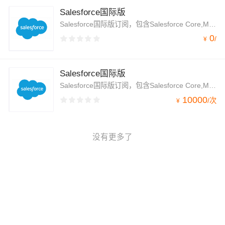
Salesforce国际版
Salesforce国际版订阅，包含Salesforce Core,Marketing Cloud,Tableau,MuleSoft等
0
/
¥
Salesforce国际版
Salesforce国际版订阅，包含Salesforce Core,Marketing Cloud,Tableau,MuleSoft等
10000
/
次
¥
没有更多了