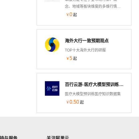
念、地域等板块维度的多维行情与
数据分析工具集。通过对各细分板
0
￥
起
块的实时行情、领涨/涨速监测、板
块成分股穿透、行业估值水位以及
技术面指标的深度挖掘，帮助 AI 系
海外大行一致预期观点
统与终端用户实时掌握板块轮动规
律和热点行业趋势。
TOP十大海外大行的研报
5
￥
起
百行云游-医疗大模型预训练医疗知识数据集
医疗大模型预训练医疗知识数据集
0.50
￥
起
持与服务
关注阿里云