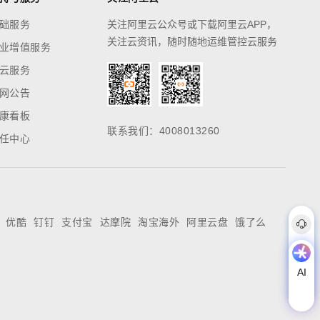
础服务
关注阿里云公众号或下载阿里云APP，
关注云资讯，随时随地运维管控云服务
业增值服务
云服务
网公告
康看板
联系我们：4008013260
任中心
优酷
钉钉
支付宝
达摩院
淘宝海外
阿里云盘
饿了么

联系服务商
AI
AI
助
理