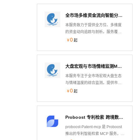
比、热门榜单、市场规模与卖家画
像等能力封装为标准化工具，可在
全市场多维资金流向智能分析MCP服务
Cursor、openboost-cli 等 AI 环境
中通过自然语言直接调用。服务覆
本服务致力于提供全方位、多维度
盖美国、英国、德国、法国、日本
的资金动向追踪与剖析。服务覆盖
等多站点，支持按类目、品牌、价
微观个股大中小单、中观板块主力
0
￥
起
格、评分、销量等维度筛选与排
流向、大盘指数以及宏观市场整体
序，帮助运营与开发者在对话中完
资金，通过对主力与散户交投意图
成市场分析、选品调研与竞品监
的精细化拆解，帮助 AI 模型与投资
测，无需另行登录独立数据后台。
大盘宏观与市场情绪监测MCP服务
决策系统实时洞察主力资金的主动
意图。
本服务专注于全市场宏观大盘生态
与情绪温度的综合监测。提供市场
个股涨跌多维分布、大盘实时及历
0
￥
起
史交投活跃度、南北向资金额度与
流向，以及市场情绪温度与盘面风
格等多维度指标，帮助 AI 模型和业
Proboost 专利检索 跨境数据分析
务系统全面掌握整体盘面的健康度
与资金生态。
proboost-Patent-mcp 是 Proboost
推出的专利智能检索 MCP 服务，将