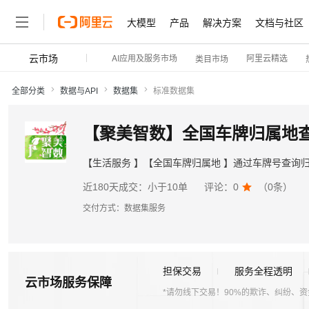
大模型
产品
解决方案
文档与社区
云市场
AI应用及服务市场
阿里云精选
类目市场
全部分类
数据与API
数据集
标准数据集
【聚美智数】全国车牌归属地
【生活服务 】【全国车牌归属地 】通过车牌号查询
近180天成交：
小于10单
评论：
0

（
0
条）
交付方式：
数据集服务
担保交易
服务全程透明
云市场服务保障
*请勿线下交易！90%的欺诈、纠纷、