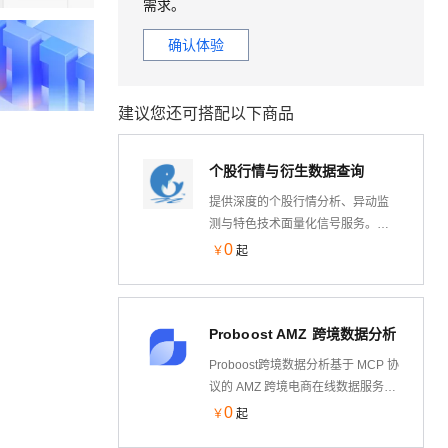
需求。
确认体验
建议您还可搭配以下商品
个股行情与衍生数据查询
提供深度的个股行情分析、异动监
测与特色技术面量化信号服务。支
持A股市场的实时行情、涨停/连板
0
￥
起
榜单、破发查询、两融数据以及神
奇电波等指标分析，助力大模型与
业务系统即时获取精准的投资决策
Proboost AMZ 跨境数据分析
辅助数据。
Proboost跨境数据分析基于 MCP 协
议的 AMZ 跨境电商在线数据服务。
它将类目查询、智能选品、
0
￥
起
SKU/SPU 销量、评论舆情、竞品对