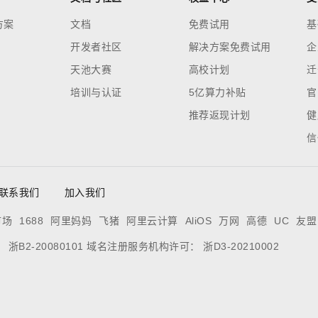
方案
文档
免费试用
基
开发者社区
解决方案免费试用
企
天池大赛
高校计划
迁
培训与认证
5亿算力补贴
官
推荐返现计划
健
信
联系我们
加入我们
市场
1688
阿里妈妈
飞猪
阿里云计算
AliOS
万网
高德
UC
友盟
证：
浙B2-20080101
域名注册服务机构许可：
浙D3-20210002