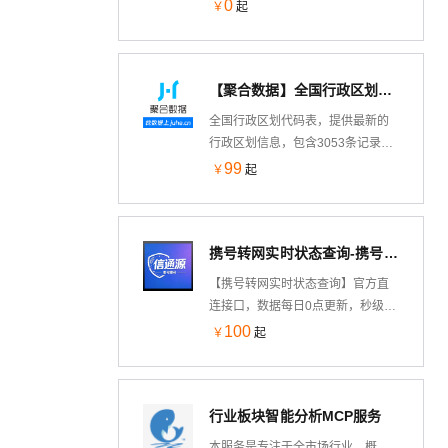
全球专利数据能力接入 AI 开发环
0
￥
起
境。支持语义检索、检索式检索、
图像检索（外观/实用新型），可查
询著录项、权利要求、说明书、法
【聚合数据】全国行政区划代码表数据集
律状态与同族信息，并提供多语言
译文与 PDF/附图下载。研发、法务
全国行政区划代码表，提供最新的
与 IP 人员可在对话中直接完成专利
行政区划信息，包含3053条记录，
检索、竞品分析与侵权风险初筛，
覆盖国家至区县级，适用于城乡规
99
￥
起
无需切换专业工具平台。
划、市场研究、地理信息系统开发
等多种场景。
携号转网实时状态查询-携号转网-携号转网状态查询-携号转网查询API-运营商归属查询-手机携号转网查询
【携号转网实时状态查询】官方直
连接口，数据每日0点更新，秒级返
回，支持5000笔/秒大并发，支持包
100
￥
起
括广电192在内的所有运营商号段查
询！
行业板块智能分析MCP服务
本服务是专注于全市场行业、概