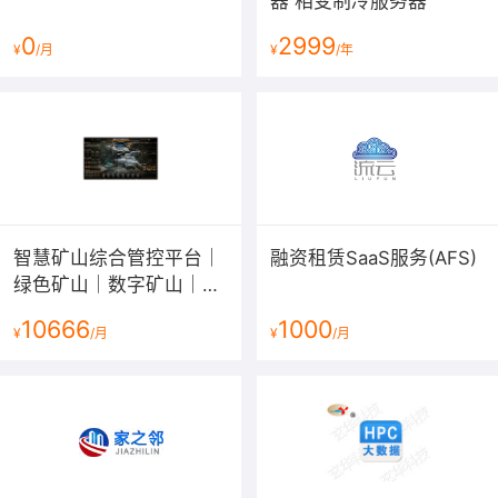
器 相变制冷服务器
0
2999
¥
/月
¥
/年
智慧矿山综合管控平台｜
融资租赁SaaS服务(AFS)
绿色矿山｜数字矿山｜互
联网矿山｜矿山大数据平
10666
1000
¥
/月
¥
/月
台