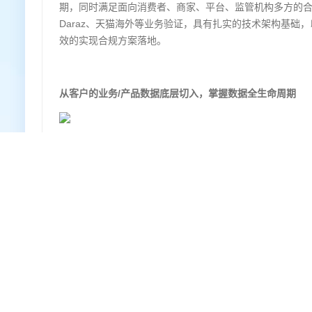
期，同时满足面向消费者、商家、平台、监管机构多方的合规解决方
Daraz、天猫海外等业务验证，具有扎实的技术架构基
效的实现合规方案落地。
从客户的业务/产品数据底层切入，掌握数据全生命周期
采集：消费者、商家在平台上的行为、授权信息数据的采
识别：主动查找获取云上或数据中心内的所有数据，并自动映
存储：最小成本本地存储，合规加解密/假名/匿名化存储能
传输：通过默认以及用户自定义规则，控制增量数据多机
使用：隐私数据访问、跨主体间数据访问、以及用户授权
共享：在内部、外部伙伴共享数据内容时，提供加解密保
删除：全球合规大背景下，全球多机房间单区域大批量删
修复：数据删除影响业务情况下，单区域大批量回补数据