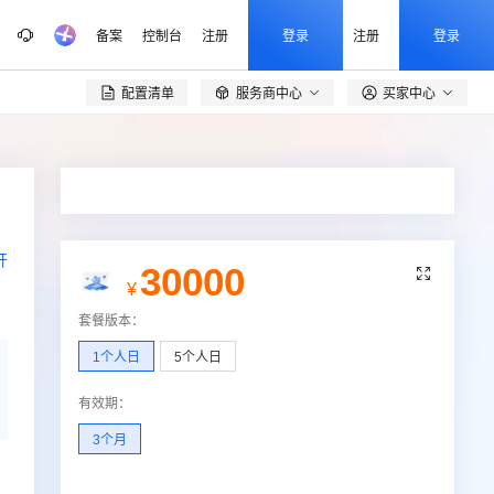
备案
控制台
注册
登录
注册
登录
配置清单
服务商中心
买家中心

开
30000

¥
套餐版本
：
1个人日
5个人日
有效期
：
3个月