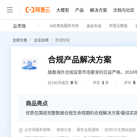
大模型
产品
解决方案
文档与社区
云市场
AI应用及服务市场
阿里云精选
类目市场
全部分类
企业应用
数据智能
合规产品解决方案
随着海外合规监管市场要求的日益严格，2018
关的法律法规，尤其围绕在个人信息使用、跨
0
1
5
近180天成交
笔
评论
条
评分
外市场运营所需要具备的面向不同市场的合规
商品亮点
优势在围绕完整数据合规生命周期的合规解决方案/最佳实

云市场服务保障：
担保交易
服务全程透明
支持5天无理由退款