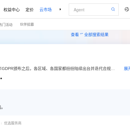
权益中心
定价
云市场
合作伙伴
支持与服务
了解阿里云
伙伴招募
热门活动
查看 “
” 全部搜索结果
年GDPR颁布之后，各区域、各国家都纷纷陆续出台并迭代合规相
展
境数据流动等方面。我们的产品主要围绕在互联网行业的企业在海

产品技术能力提供解决方案输出。
践。
优选服务商