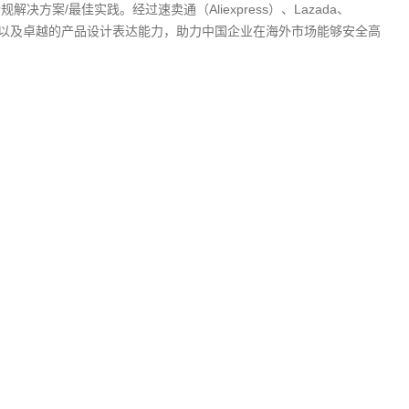
案/最佳实践。经过速卖通（Aliexpress）、Lazada、
础，以及卓越的产品设计表达能力，助力中国企业在海外市场能够安全高
集
射识别PII、金融数据等
力
房间传输同步
数据等，统一管控数据使用
护，提高用户隐私数据对外开放共享安全性
除数据