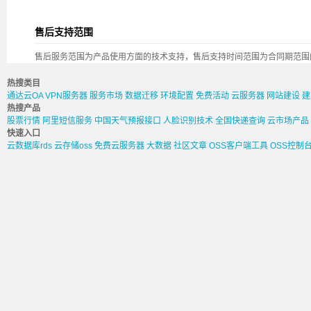
售后支持范围
售后服务范围为产品使用方面的技术支持，售后支持时间范围为合同期范围
热搜类目
通达云OA
VPN服务器
服务市场
数据迁移
环境配置
免费活动
云服务器
网站建设
建
热搜产品
股票行情
阿里短信服务
中国天气预报接口
人脸识别技术
全国快递查询
云市场产品
快速入口
云数据库rds
云存储oss
免费云服务器
大数据
社区文章
OSS客户端工具
OSS控制