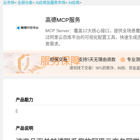
云市场
>
全部分类
>
AI应用及服务市场
>
AI应用
>
高德MCP服务
MCP Server：覆盖12大核心接口，提供全
过阿里云百炼平台的可视化配置工具，快速生成连
景需求。
服务保障
担保交易
支持5天无理由退款
专业测
请勿线下交易！90%的欺诈、纠纷、资金
产品能力
[]
产品说明