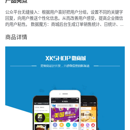
产品亮点
公众平台无缝接入：根据用户喜好把用户分组，设置不同的关键字
回复，向用户推送个性化信息。从而改善用户感受，提高企业微信
的用户粘性。 数据魔方：商城后台生成订单销售统计、日统计、月
统计，用户可一手掌握。 积分商城：客户购买商品领取的积分，可
抵现或兑换礼品。 限时抢购：设置时间，在限定的时间内可以以优
商品详情
惠价购买。 丰富的营销工具：团购、包邮、优惠券、倒计时等可随
意组合，强强展开营销活动，在吸粉引流的同时刺激客户直接消
费。 营销游戏：微商城系统内置微信红包、大转盘、刮刮乐等火爆
的互动营销吸粉游戏，活跃粉丝，圈住微信10亿以上的潜在顾客。
三级分销：独创裂变式推广分佣特色功能，三级分佣来发动会员、
粉丝，以客推客进行一传百百传千的裂变推广。 拼团购物：申请参
团，邀请足够的人数后设定一个超低优惠价，用户以这个价格拼团
购物。