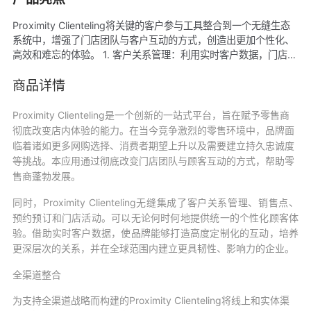
Proximity Clienteling将关键的客户参与工具整合到一个无缝生态
系统中，增强了门店团队与客户互动的方式，创造出更加个性化、
高效和难忘的体验。 1. 客户关系管理：利用实时客户数据，门店团
队能够访问包含销售历史、偏好和行为模式的详细个人资料。这使
他们能够提供定制化建议、主动的跟进以及VIP级别的服务，以培
商品详情
养客户长期的忠诚度。 2. POS：集成的POS系统确保所有渠道的
交易无缝进行。无论是在店内还是线上，Proximity的POS支持便
Proximity Clienteling是一个创新的一站式平台，旨在赋予零售商
捷的结账流程、保证产品可靠性和库存管理。无论顾客身在何处，
彻底改变店内体验的能力。在当今竞争激烈的零售环境中，品牌面
均可充分为其提供服务。 3. 预约/预订：零售商可以通过应用程序
临着诸如更多网购选择、消费者期望上升以及需要建立持久忠诚度
的预约安排功能，管理和优化与顾客的一对一互动。这一功能使品
等挑战。本应用通过彻底改变门店团队与顾客互动的方式，帮助零
牌能够创造近距离的、高度个性化的体验，从而推动参与度并增加
售商蓬勃发展。
销售额。 4. 门店活动：平台帮助零售商管理门店活动和促销，提
供了一种简化的方式来组织特殊活动吸引顾客重返实体店。从发布
同时，
Proximity Clienteling无缝集成了客户关系管理、销售点、
到忠诚度奖励活动等，本应用将活动管理与客户拓展相结合，确保
预约预订和门店活动
。可以
无论何时何地提供统一的个性化顾客体
最大程度的客户参与。
验。借助实时客户数据，使品牌能够打造高度定制化的互动，培养
更深层次的关系，并在全球范围内建立更具韧性、影响力的企业。
全渠道整合
为支持全渠道战略而构建的Proximity Clienteling将线上和实体渠