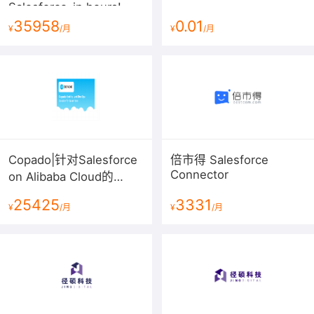
Salesforce-in hours!
35958
0.01
¥
/月
¥
/月
Copado|针对Salesforce
倍市得 Salesforce
Connector
on Alibaba Cloud的
DevOps解决方案
25425
3331
¥
/月
¥
/月