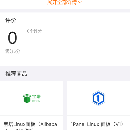
展开全部详情
提示：镜像购买成功后，ecs不可重装、不可更换镜像,否
则会再次付费，并不退款。
评价
注意：
您购买的镜像产品，为您提供了软件集成服务，并
0
0
个评分
针对系统做了部分安全修复和优化；服务器内部的日常运
维/网站维护还需要您自行完成。也可以购买付费服务处
理。
满分5分
推荐配置：
1核1G及以上
推荐商品
2、镜像预装面板信息
外网面板地址: http://公网ip:8888/59f2e058
初始账号: apjvyfff
初始密码: 9e65272a
安全提示：
因宝塔环境都是一样的，安装后请在登录后第
一时间修改宝塔账号密码。
宝塔Linux面板（Alibaba
1Panel Linux 面板（V1）
3、镜像使用
：