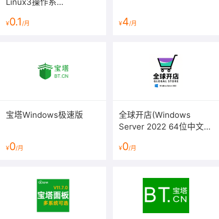
Linux3操作系
若无法打开，请检查阿里云安全组 放行入方向 8888 端
统/LAMP/LNMP/Java/Node/
0.1
4
口。请参考安全组放行教程
¥
/月
¥
/月
服务器管理/BT Panel）
https://help.aliyun.com/document_detail/25471.html
常用端口说明：
网站web端口：80(http) 和 443(https)
FTP端口：21
MySQL数据库端口：3306
MSSQL端口：1433
4、如何重装为初始宝塔系统？
宝塔Windows极速版
全球开店(Windows
若需重装为最开始的宝塔系统，请选择 重新初始化系统
Server 2022 64位中文版
盘，不是更换操作系统！参考教程：
预装多款软件)
0
0
https://help.aliyun.com/document_detail/25449.html
¥
/月
¥
/月
三、云安全中心、云助手、云监控 使用详情：
1、云安全中心（态势感知）: 集持续监测、深度防御、全
面分析、快速响应能力于一体的云上安全管理平台。提供
服务器漏洞检测，安全检测，攻击告警等 ,详情参考：