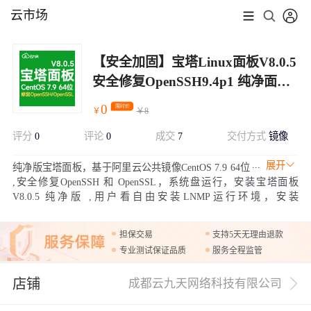
云市场
【安全加固】宝塔Linux面板V8.0.5
安全修复OpenSSH9.4p1 纯净面板
CentOS7.9(系统盘运行)服务器管理
0
限时价
￥
￥
8
评分
0
评论
0
成交
7
交付方式
镜像
展开
纯净版宝塔面板，基于阿里云公共镜像CentOS 7.9 64位
,安全修复OpenSSH 和 OpenSSL，系统盘运行，安装宝塔面板
V8.0.5 纯净版 ,用户看自由安装LNMP运行环境，安装
Nginx1.22,MySQL5.7 ,PHP7.4 等 ，用户还可以根据需求自行安装其
他软件。
担保交易
支持5天无理由退款
专业测试保证品质
服务全程监管
店铺
成都云九天网络科技有限公司