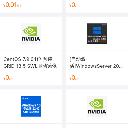
2026年7月更新 v22H2
0.01
0
¥
/月
¥
/月
64位win10
CentOS 7.9 64位 预装
[自动激
GRID 13.5 SWL驱动镜像
活]WindowsServer 2022
标准版V21H2(2026年7月
0
0
¥
/月
¥
/月
更新)中文64位 内部版本
20348