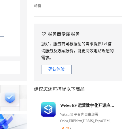
邮箱
买

服务商专属服务
您好，服务商可根据您的需求提供1v1咨
询服务及方案报价，能更高效地贴近您的
需求。
确认体验
建议您还可搭配以下商品
Websoft9 运营数字化开源应用汇聚平台（入门版）Odoo/ERPNext+HRMS
Websoft9 平台内自由部署
Odoo,ERPNext(HRMS),EspoCRM,SuiteCRM,Doliba
等 300+开源工具，包含企业管理、
20
￥
起