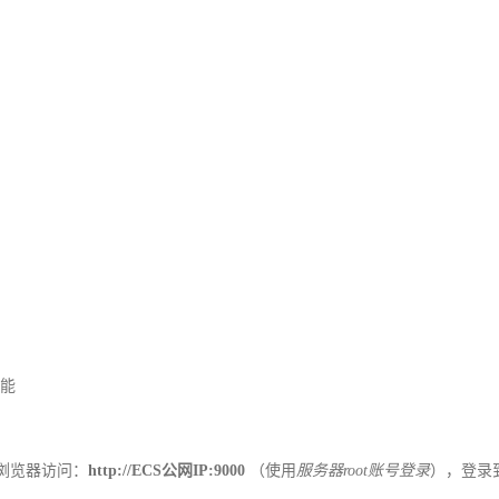
能
浏览器访问：
http://ECS公网IP:9000
（使用
服务器root账号登录
），登录到 