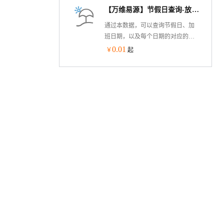
【万维易源】节假日查询-放假查询-节日调休-国家法定节假日查询接口
制的提供内生本质安全、云原生支
持、自主平台深入优化、高性能、
通过本数据，可以查询节假日、加
易管理的新一代自主服务器操作系
班日期，以及每个日期的对应的国
统。
际日和我国传统节日的简介。广泛
0.01
￥
起
使用于日程安排、证券投资、日历
等功能的应用中展示【已获“国家二
级等保”，安全更有保障】