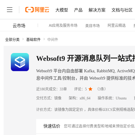
大模型
产品
解决方案
文档与社区
云市场
AI应用及服务市场
阿里云精选
类目市场
全部分类
基础软件
中间件
Websoft9 开源消息队列一站
Websoft9 平台内自由部署 Kafka, RabbitMQ, ActiveMQ, 
息中间件工具/控制台，并由 Websoft9 提供标准

近180天成交：
33单
评论：
5
（
3
条）
交付方式：
镜像
架构：
x86_64
操作系统：
Ubuntu
计价方式：
该镜像为固定定价 ，具体价格以ECS实例规格选
快速估价
您可通过选择付费类型和地域来预估定价信