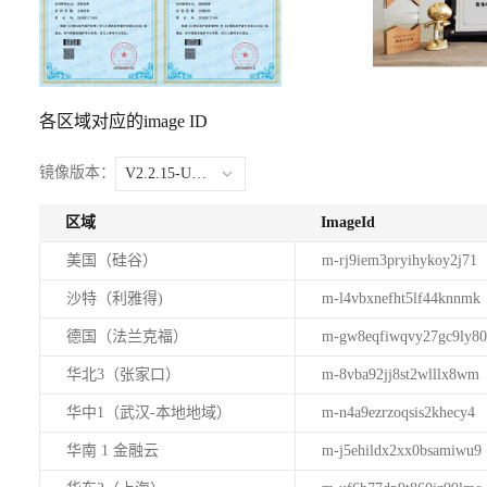
各区域对应的image ID
镜像版本：
V2.2.15-Ubuntu24.04
区域
ImageId
美国（硅谷）
m-rj9iem3pryihykoy2j71
沙特（利雅得)
m-l4vbxnefht5lf44knnmk
德国（法兰克福）
m-gw8eqfiwqvy27gc9ly80
华北3（张家口）
m-8vba92jj8st2wlllx8wm
华中1（武汉-本地地域）
m-n4a9ezrzoqsis2khecy4
华南 1 金融云
m-j5ehildx2xx0bsamiwu9