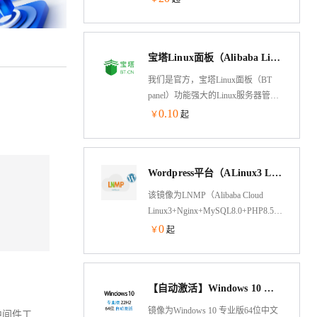
运营与供应链数字化、ERP/CRM
等，并由 Websoft9 提供标准的技术
支持。
宝塔Linux面板（Alibaba Linux3操作系统/LAMP/LNMP/Java/Node/服务器管理/BT Panel）
我们是官方，宝塔Linux面板（BT
panel）功能强大的Linux服务器管理
软件，一键部署：
0.10
￥
起
LAMP/LNMP/Tomcat/Node.js、网
站、数据库、Docker、FTP、SSL，
通过Web端轻松管理服务器。支持
Wordpress平台（ALinux3 LNMP PHP）
Alibaba Cloud Linux
3/Centos/Debian/Ubuntu。专注于服务
该镜像为LNMP（Alibaba Cloud
器运维效率及运维安全领域，超
Linux3+Nginx+MySQL8.0+PHP8.5）+Wordpre
1500万台服务器安装宝塔，超200万
架构，jemalloc优化内存管理，脚本
0
￥
起
注册用户使用宝塔，持续更新维护8
菜单式添加Nginx虚拟主机绑定，并
年，值得信赖
支持内网OSS备份功能
【自动激活】Windows 10 专业版 中文稳定版 2026年7月更新 v22H2 64位win10
镜像为Windows 10 专业版64位中文
消息中间件工