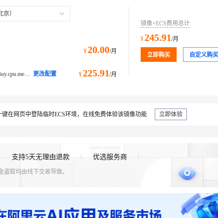
北京）
镜像+ECS费用总计
245.91
¥
/月
20.00
¥
/月
立即购买
自定义购
225.91
ecs.c9i.large@ecs.buy.#simpleBuy.cpu.memory计算型 c9i
更改配置
¥
/月
键在网页中登陆临时ECS环境，在线免费体验该镜像功能
立即体验
支持5天无理由退款
优选服务商
资金盗取均由线下交易导致。