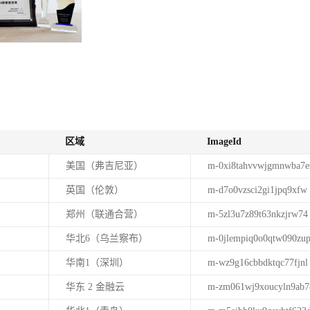
区域
ImageId
美国（弗吉尼亚）
m-0xi8tahvvwjgmnwba7e
英国（伦敦）
m-d7o0vzsci2gi1jpq9xfw
郑州（联通合营）
m-5zl3u7z89t63nkzjrw74
华北6（乌兰察布）
m-0jlempiq0o0qtw090zu
华南1（深圳）
m-wz9g16cbbdktqc77fjnl
华东 2 金融云
m-zm061wj9xoucyln9ab7