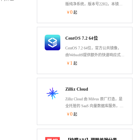
版纯净系统，版本号22H2。本镜像
为Win10自动激活版本，该Windows
0
￥
起
镜像集成云安全中心、云助手、云
监控插件，完美兼容云服务器。根
据使用反馈，目前Win10相比Win11
CentOS 7.2 64位
更加稳定。
CentOS 7.2 64位，官方公共镜像，
由Websoft9提供额外的快速响应式技
术支持
1
￥
起
Zilliz Cloud
Zilliz Cloud 由 Milvus 原厂打造，是
全托管的 SaaS 向量数据库服务，提
供深度优化、开箱即用的 Milvus 体
0
￥
起
验。使用 Zilliz Cloud 可以构建十亿
级向量数据库，部署和扩展向量搜
索服务。由专业的向量数据库团队