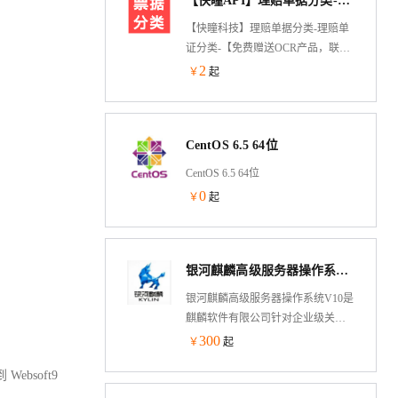
【快瞳API】理赔单据分类-理赔单证分类-医疗票据分类-理赔报销分类-卡证分类_医保单证分类-单据分拣-发票...
提供运维、优化及综合支持。
【快瞳科技】理赔单据分类-理赔单
证分类-【免费赠送OCR产品，联系
客服领取】医疗票据分类-理赔报销
2
￥
起
分类-医保单证分类-单据分拣-_快瞳
科技-医疗票据智能分类-医保报销分
类接口，支持门诊发票、住院发
CentOS 6.5 64位
票、电子票、理赔申请单、结算
单、清单、出院小结、增值税发
CentOS 6.5 64位
票、身份证、银行卡、户口本、护
0
￥
起
照、病案首页、检验化验单、检查
报告单、诊断证明住院清单、门诊
小票、院外购药小票、定额发票、
存折、结婚证、意外证明、事故证
银河麒麟高级服务器操作系统（X86版）V10
明、死亡证明等30多种类型的分
银河麒麟高级服务器操作系统V10是
类。支持私有化部署【联系客服】
麒麟软件有限公司针对企业级关键
【支持保险理赔/医保报销OCR全流
业务，适应虚拟化、云计算、大数
300
程方案，联系客服领取...
￥
起
据、工业互联网时代对主机系统可
Websoft9
靠性、安全性、性能、扩展性和实
时性等需求，依据CMMI5级标准研