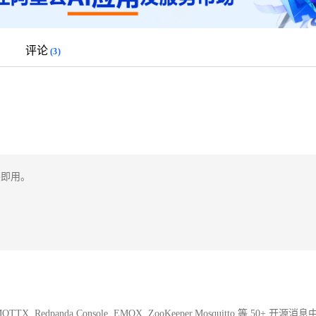
评论
(3)
即用。 

MQTTX, Redpanda Console, EMQX, ZooKeeper,Mosquitto 等 50+ 开源