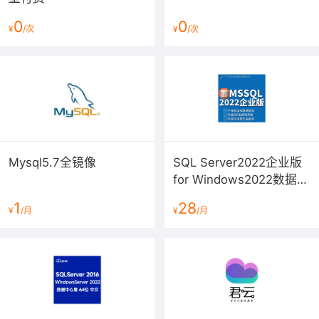
0
0
¥
/次
¥
/次
Mysql5.7全镜像
SQL Server2022企业版
for Windows2022数据中
心版镜像（含2024安全
1
28
¥
/月
¥
/月
更新）