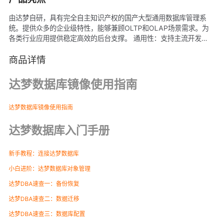
由达梦自研，具有完全自主知识产权的国产大型通用数据库管理系
统。提供众多的企业级特性，能够兼顾OLTP和OLAP场景需求。为
各类行业应用提供稳定高效的后台支撑。 通用性：支持主流开发接
口；支持多种字符集。 可靠性：支持数据守护；支持读写分离集
群。 易用性：提供丰富的可视化工具，支持以WEB方式管理数据
商品详情
库。 兼容性：深度兼容Oracle。 高性能：矢量运算技术；支持多
版本并发；支持并行查询；支持行列融合存储。 安全性：具有国内
达梦数据库镜像使用指南
最高安全技术等级资质。提供多种可选技术策略，加强用户的数据
安全防护。
达梦数据库镜像使用指南
达梦数据库入门手册
新手教程：连接达梦数据库
小白进阶：达梦数据库对象管理
达梦DBA速查一：备份恢复
达梦DBA速查二：数据迁移
达梦DBA速查三：数据库配置